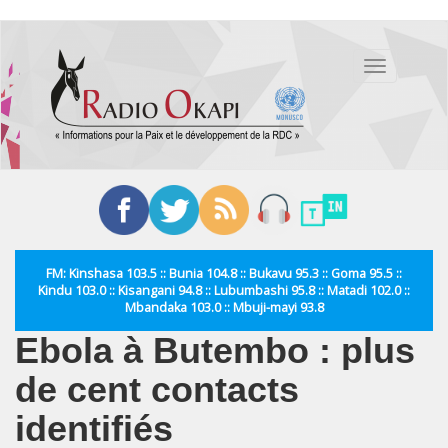
Aller
au
Toggle
contenu
navigation
principal
FM: Kinshasa 103.5 :: Bunia 104.8 :: Bukavu 95.3 :: Goma 95.5 ::
Kindu 103.0 :: Kisangani 94.8 :: Lubumbashi 95.8 :: Matadi 102.0 ::
Mbandaka 103.0 :: Mbuji-mayi 93.8
Ebola à Butembo : plus
de cent contacts
identifiés