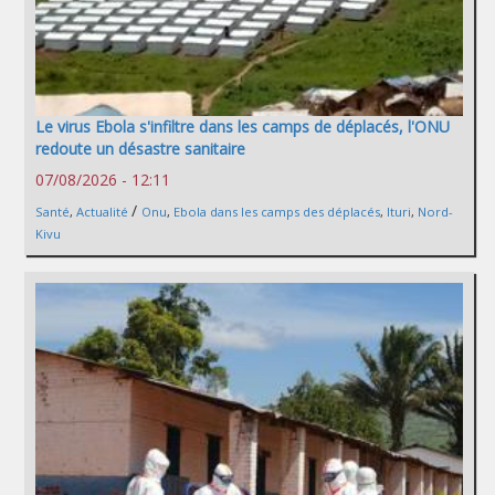
Le virus Ebola s'infiltre dans les camps de déplacés, l'ONU
redoute un désastre sanitaire
07/08/2026 - 12:11
/
Santé
,
Actualité
Onu
,
Ebola dans les camps des déplacés
,
Ituri
,
Nord-
Kivu