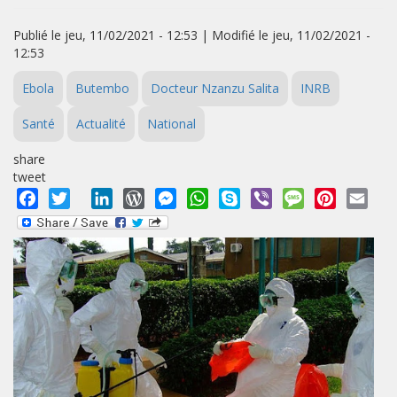
Publié le jeu, 11/02/2021 - 12:53 | Modifié le jeu, 11/02/2021 -
12:53
Ebola
Butembo
Docteur Nzanzu Salita
INRB
Santé
Actualité
National
share
tweet
Facebook
Twitter
LinkedIn
WordPress
Messenger
WhatsApp
Skype
Viber
Message
Pinterest
Emai