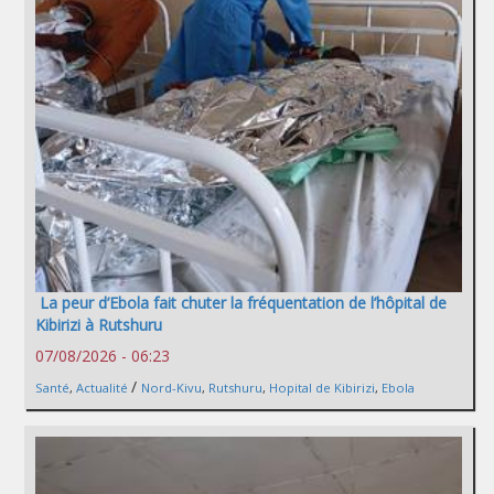
La peur d’Ebola fait chuter la fréquentation de l’hôpital de
Kibirizi à Rutshuru
07/08/2026 - 06:23
/
Santé
,
Actualité
Nord-Kivu
,
Rutshuru
,
Hopital de Kibirizi
,
Ebola