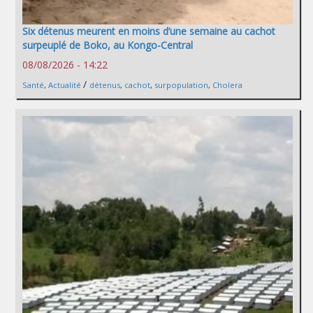
Six détenus meurent en moins d’une semaine au cachot
surpeuplé de Boko, au Kongo-Central
08/08/2026 - 14:22
/
Santé
,
Actualité
détenus
,
cachot
,
surpopulation
,
Cholera