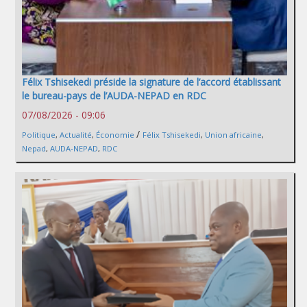
Félix Tshisekedi préside la signature de l’accord établissant
le bureau-pays de l’AUDA-NEPAD en RDC
07/08/2026 - 09:06
/
Politique
,
Actualité
,
Économie
Félix Tshisekedi
,
Union africaine
,
Nepad
,
AUDA-NEPAD
,
RDC