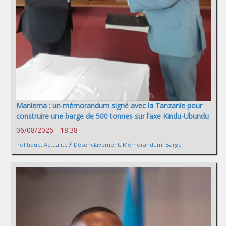
Maniema : un mémorandum signé avec la Tanzanie pour
construire une barge de 500 tonnes sur l’axe Kindu-Ubundu
06/08/2026 - 18:38
/
Politique
,
Actualité
Désenclavement
,
Mémorandum
,
Barge