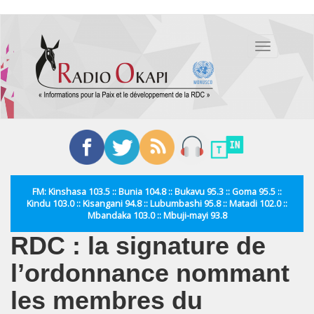
Aller
au
Toggle
contenu
navigation
principal
FM: Kinshasa 103.5 :: Bunia 104.8 :: Bukavu 95.3 :: Goma 95.5 ::
Kindu 103.0 :: Kisangani 94.8 :: Lubumbashi 95.8 :: Matadi 102.0 ::
Mbandaka 103.0 :: Mbuji-mayi 93.8
RDC : la signature de
l’ordonnance nommant
les membres du