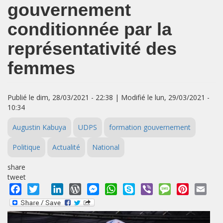
gouvernement
conditionnée par la
représentativité des
femmes
Publié le dim, 28/03/2021 - 22:38 | Modifié le lun, 29/03/2021 -
10:34
Augustin Kabuya
UDPS
formation gouvernement
Politique
Actualité
National
share
tweet
Facebook
Twitter
LinkedIn
WordPress
Messenger
WhatsApp
Skype
Viber
Message
Pinterest
Emai