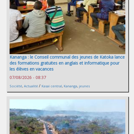
Kananga : le Conseil communal des jeunes de Katoka lance
des formations gratuites en anglais et informatique pour
les élèves en vacances
07/08/2026 - 08:37
/
Société
,
Actualité
Kasaï central
,
Kananga
,
jeunes