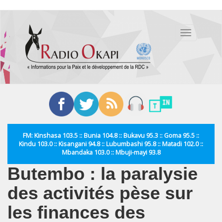
Aller
au
Toggle
contenu
navigation
principal
FM: Kinshasa 103.5 :: Bunia 104.8 :: Bukavu 95.3 :: Goma 95.5 ::
Kindu 103.0 :: Kisangani 94.8 :: Lubumbashi 95.8 :: Matadi 102.0 ::
Mbandaka 103.0 :: Mbuji-mayi 93.8
Butembo : la paralysie
des activités pèse sur
les finances des