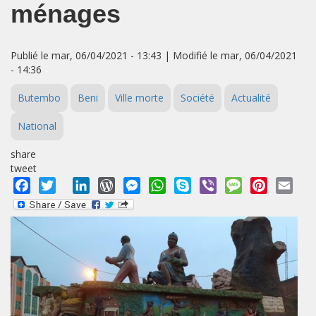
ménages
Publié le mar, 06/04/2021 - 13:43 | Modifié le mar, 06/04/2021
- 14:36
Butembo
Beni
Ville morte
Société
Actualité
National
share
tweet
Facebook
Twitter
LinkedIn
WordPress
Messenger
WhatsApp
Skype
Viber
Message
Pinterest
Emai