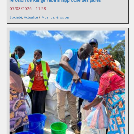
l’érosion de Kenge Yaba à l’approche des pluies
07/08/2026 - 11:58
/
Société
,
Actualité
Muanda
,
érosion