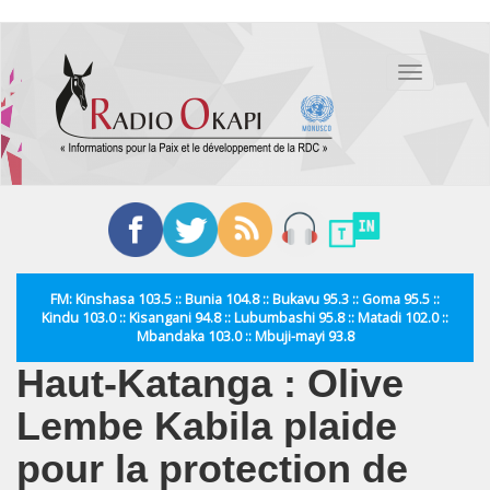
Aller
au
Toggle
contenu
navigation
principal
FM: Kinshasa 103.5 :: Bunia 104.8 :: Bukavu 95.3 :: Goma 95.5 ::
Kindu 103.0 :: Kisangani 94.8 :: Lubumbashi 95.8 :: Matadi 102.0 ::
Mbandaka 103.0 :: Mbuji-mayi 93.8
Haut-Katanga : Olive
Lembe Kabila plaide
pour la protection de