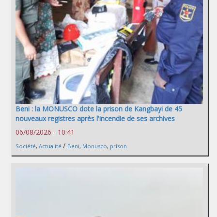
Beni : la MONUSCO dote la prison de Kangbayi de 45
nouveaux registres après l'incendie de ses archives
06/08/2026 - 10:41
/
Société
,
Actualité
Beni
,
Monusco
,
prison