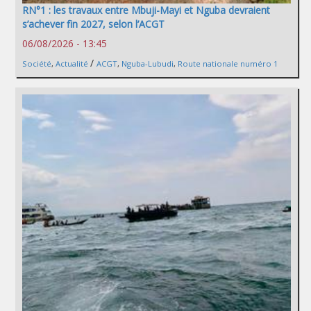
RN°1 : les travaux entre Mbuji-Mayi et Nguba devraient
s’achever fin 2027, selon l’ACGT
06/08/2026 - 13:45
/
Société
,
Actualité
ACGT
,
Nguba-Lubudi
,
Route nationale numéro 1