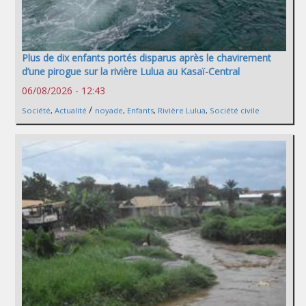
Plus de dix enfants portés disparus après le chavirement
d’une pirogue sur la rivière Lulua au Kasaï-Central
06/08/2026 - 12:43
/
Société
,
Actualité
noyade
,
Enfants
,
Rivière Lulua
,
Société civile