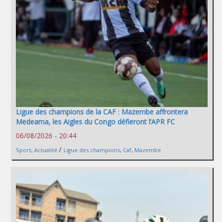
Ligue des champions de la CAF : Mazembe affrontera
Medeama, les Aigles du Congo défieront l’APR FC
06/08/2026 - 20:44
/
Sport
,
Actualité
Ligue des champions
,
Caf
,
Mazembe