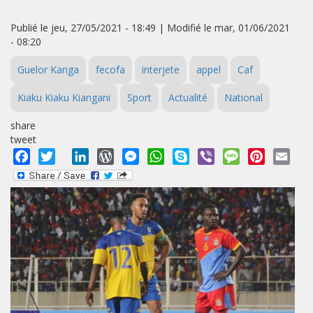
Publié le jeu, 27/05/2021 - 18:49 | Modifié le mar, 01/06/2021
- 08:20
Guelor Kanga
fecofa
interjete
appel
Caf
Kiaku Kiaku Kiangani
Sport
Actualité
National
share
tweet
Facebook
Twitter
LinkedIn
WordPress
Messenger
WhatsApp
Skype
Viber
Message
Pinterest
Emai