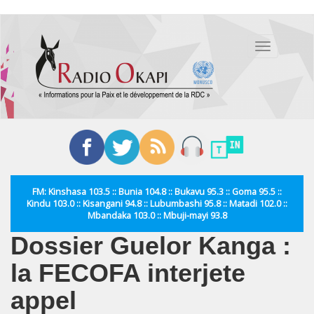
Aller
au
Toggle
contenu
navigation
principal
FM: Kinshasa 103.5 :: Bunia 104.8 :: Bukavu 95.3 :: Goma 95.5 ::
Kindu 103.0 :: Kisangani 94.8 :: Lubumbashi 95.8 :: Matadi 102.0 ::
Mbandaka 103.0 :: Mbuji-mayi 93.8
Dossier Guelor Kanga :
la FECOFA interjete
appel