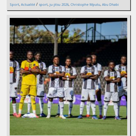
/
Sport
,
Actualité
sport
,
ju-jitsu 2026
,
Christophe Mputu
,
Abu Dhabi