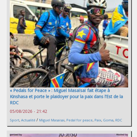
« Pedals for Peace » : Miguel Masaïsaï fait étape à
Kinshasa et porte le plaidoyer pour la paix dans l’Est de la
RDC
05/08/2026 - 21:42
/
Sport
,
Actualité
Miguel Masaisai
,
Pedal for peace
,
Paix
,
Goma
,
RDC