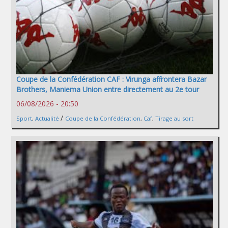
Coupe de la Confédération CAF : Virunga affrontera Bazar
Brothers, Maniema Union entre directement au 2e tour
06/08/2026 - 20:50
/
Sport
,
Actualité
Coupe de la Confédération
,
Caf
,
Tirage au sort