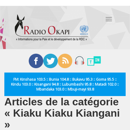
Aller
au
Toggle
contenu
navigation
principal
FM: Kinshasa 103.5 :: Bunia 104.8 :: Bukavu 95.3 :: Goma 95.5 ::
Kindu 103.0 :: Kisangani 94.8 :: Lubumbashi 95.8 :: Matadi 102.0 ::
Mbandaka 103.0 :: Mbuji-mayi 93.8
Articles de la catégorie
« Kiaku Kiaku Kiangani
»