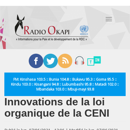
Aller
au
Toggle
contenu
navigation
principal
FM: Kinshasa 103.5 :: Bunia 104.8 :: Bukavu 95.3 :: Goma 95.5 ::
Kindu 103.0 :: Kisangani 94.8 :: Lubumbashi 95.8 :: Matadi 102.0 ::
Mbandaka 103.0 :: Mbuji-mayi 93.8
Innovations de la loi
organique de la CENI