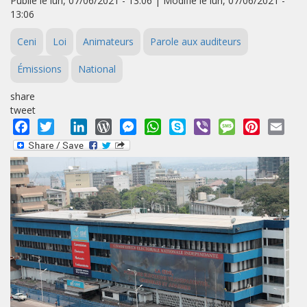
Publié le lun, 07/06/2021 - 13:06 | Modifié le lun, 07/06/2021 -
13:06
Ceni
Loi
Animateurs
Parole aux auditeurs
Émissions
National
share
tweet
Facebook
Twitter
LinkedIn
WordPress
Messenger
WhatsApp
Skype
Viber
Message
Pinterest
Emai