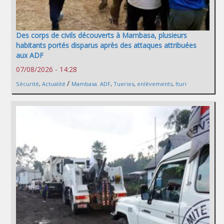
Des corps de civils découverts à Mambasa, plusieurs
habitants portés disparus après des attaques attribuées
aux ADF
07/08/2026 - 14:28
/
Sécurité
,
Actualité
Mambasa. ADF
,
Tueries
,
enlèvements
,
Ituri