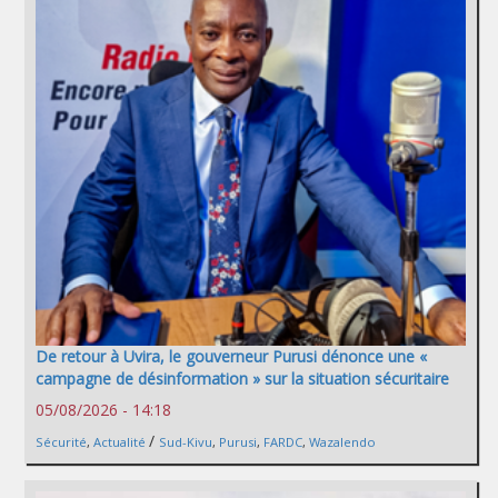
De retour à Uvira, le gouverneur Purusi dénonce une «
campagne de désinformation » sur la situation sécuritaire
05/08/2026 - 14:18
/
Sécurité
,
Actualité
Sud-Kivu
,
Purusi
,
FARDC
,
Wazalendo