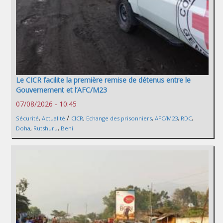
Le CICR facilite la première remise de détenus entre le
Gouvernement et l’AFC/M23
07/08/2026 - 10:45
/
Sécurité
,
Actualité
CICR
,
Echange des prisonniers
,
AFC/M23
,
RDC
,
Doha
,
Rutshuru
,
Beni