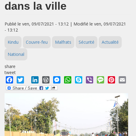
dans la ville
Publié le ven, 09/07/2021 - 13:12 | Modifié le ven, 09/07/2021
- 13:12
Kindu
Couvre-feu
Malfrats
Sécurité
Actualité
National
share
tweet
Facebook
Twitter
LinkedIn
WordPress
Messenger
WhatsApp
Skype
Viber
Message
Pinterest
Emai