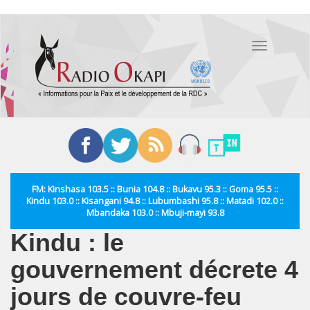
Aller
au
Toggle
contenu
navigation
principal
FM: Kinshasa 103.5 :: Bunia 104.8 :: Bukavu 95.3 :: Goma 95.5 ::
Kindu 103.0 :: Kisangani 94.8 :: Lubumbashi 95.8 :: Matadi 102.0 ::
Mbandaka 103.0 :: Mbuji-mayi 93.8
Kindu : le
gouvernement décrete 4
jours de couvre-feu