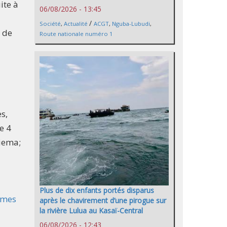
ite à
06/08/2026 - 13:45
/
Société
,
Actualité
ACGT
,
Nguba-Lubudi
,
 de
Route nationale numéro 1
s,
e 4
iema ;
Plus de dix enfants portés disparus
emmes
après le chavirement d’une pirogue sur
la rivière Lulua au Kasaï-Central
06/08/2026 - 12:43