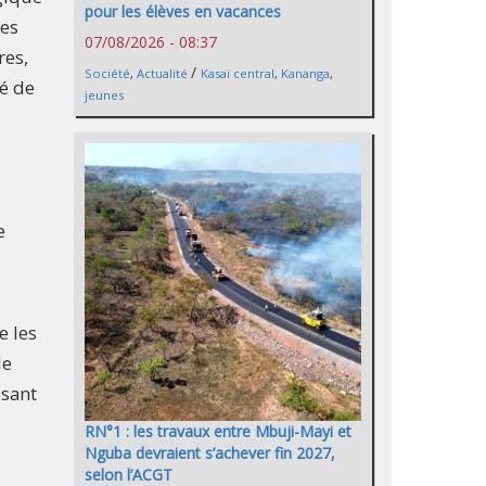
pour les élèves en vacances
ues
07/08/2026 - 08:37
res,
/
Société
,
Actualité
Kasaï central
,
Kananga
,
é de
jeunes
e
e les
de
isant
RN°1 : les travaux entre Mbuji-Mayi et
Nguba devraient s’achever fin 2027,
selon l’ACGT