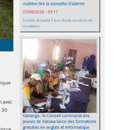
routière tire la sonnette d'alarme
07/08/2026 - 09:11
/
Société
,
Actualité
Ituri
,
Bunia
,
accidents de
circulation
mique
n avec
e 30
Kananga : le Conseil communal des
jeunes de Katoka lance des formations
gratuites en anglais et informatique
gique