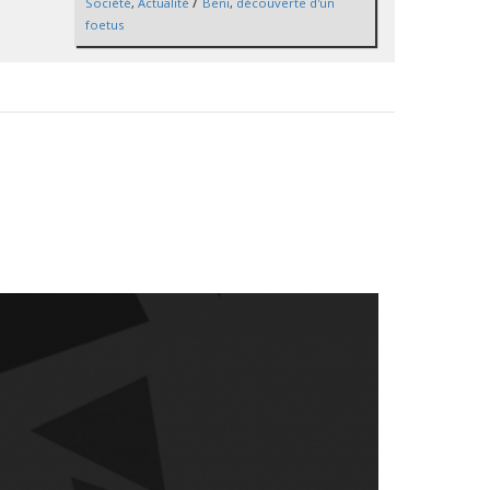
/
Société
,
Actualité
Beni
,
découverte d'un
foetus