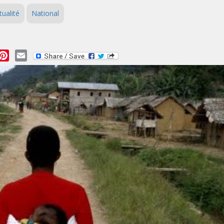
tualité
National
essage
Pinterest
Email