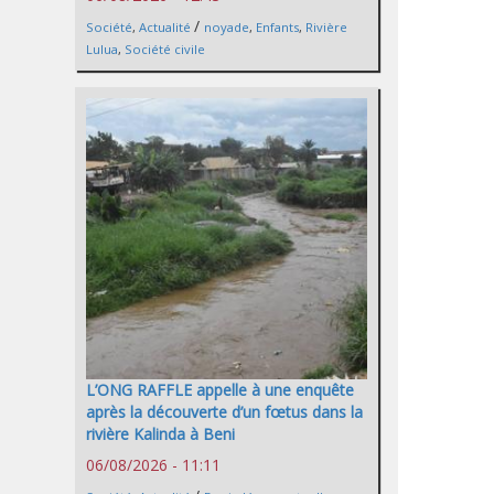
/
Société
,
Actualité
noyade
,
Enfants
,
Rivière
Lulua
,
Société civile
L’ONG RAFFLE appelle à une enquête
après la découverte d’un fœtus dans la
rivière Kalinda à Beni
06/08/2026 - 11:11