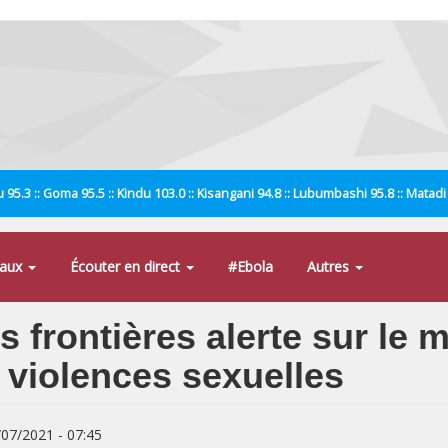
 95.3 :: Goma 95.5 :: Kindu 103.0 :: Kisangani 94.8 :: Lubumbashi 95.8 :: Matad
naux
Écouter en direct
#Ebola
Autres
 frontières alerte sur le 
 violences sexuelles
/07/2021 - 07:45