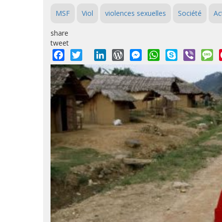
MSF
Viol
violences sexuelles
Société
Ac
share
tweet
Facebook
Twitter
LinkedIn
WordPress
Messenger
WhatsApp
Skype
Viber
M