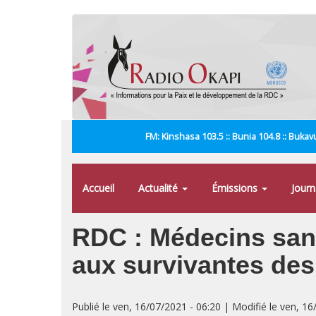
Aller
au
contenu
principal
FM: Kinshasa 103.5 :: Bunia 104.8 :: Bukavu
Accueil
Actualité
Émissions
Jour
RDC : Médecins sans
aux survivantes des
Publié le ven, 16/07/2021 - 06:20 | Modifié le ven, 16