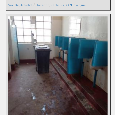
/
Société
,
Actualité
libération
,
Pêcheurs
,
ICCN
,
Dialogue