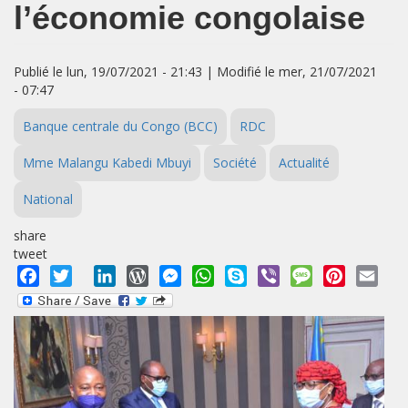
l’économie congolaise
Publié le lun, 19/07/2021 - 21:43 | Modifié le mer, 21/07/2021
- 07:47
Banque centrale du Congo (BCC)
RDC
Mme Malangu Kabedi Mbuyi
Société
Actualité
National
share
tweet
Facebook
Twitter
LinkedIn
WordPress
Messenger
WhatsApp
Skype
Viber
Message
Pinterest
Emai