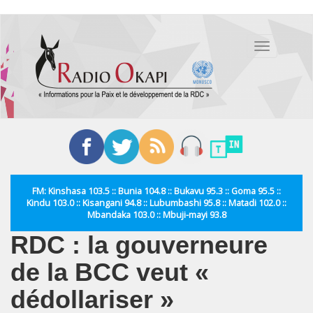
Aller
au
Toggle
contenu
navigation
principal
FM: Kinshasa 103.5 :: Bunia 104.8 :: Bukavu 95.3 :: Goma 95.5 ::
Kindu 103.0 :: Kisangani 94.8 :: Lubumbashi 95.8 :: Matadi 102.0 ::
Mbandaka 103.0 :: Mbuji-mayi 93.8
RDC : la gouverneure
de la BCC veut «
dédollariser »