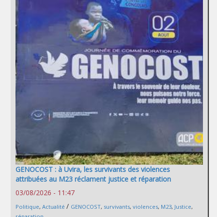
GENOCOST : à Uvira, les survivants des violences
attribuées au M23 réclament justice et réparation
03/08/2026 - 11:47
/
Politique
,
Actualité
GENOCOST
,
survivants
,
violences
,
M23
,
Justice
,
réparation