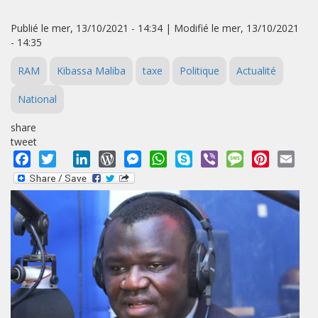
Publié le mer, 13/10/2021 - 14:34 | Modifié le mer, 13/10/2021
- 14:35
RAM
Kibassa Maliba
taxe
Politique
Actualité
National
share
tweet
Facebook
Twitter
LinkedIn
WordPress
Messenger
WhatsApp
Skype
Viber
Message
Pinterest
Emai