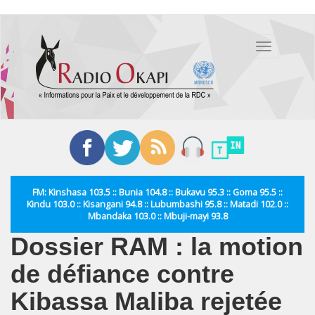
Aller
au
Toggle
contenu
navigation
principal
FM: Kinshasa 103.5 :: Bunia 104.8 :: Bukavu 95.3 :: Goma 95.5 ::
Kindu 103.0 :: Kisangani 94.8 :: Lubumbashi 95.8 :: Matadi 102.0 ::
Mbandaka 103.0 :: Mbuji-mayi 93.8
Dossier RAM : la motion
de défiance contre
Kibassa Maliba rejetée