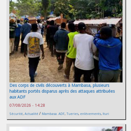
Des corps de civils découverts à Mambasa, plusieurs
habitants portés disparus après des attaques attribuées
aux ADF
07/08/2026 - 14:28
/
Sécurité
,
Actualité
Mambasa. ADF
,
Tueries
,
enlèvements
,
Ituri