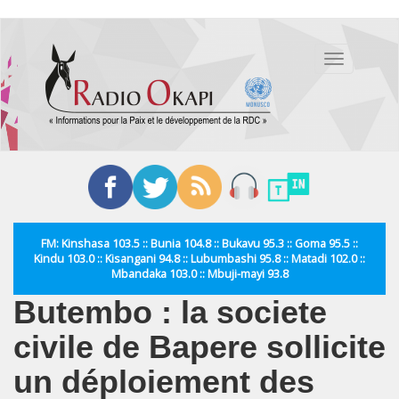
Aller
au
Toggle
contenu
navigation
principal
FM: Kinshasa 103.5 :: Bunia 104.8 :: Bukavu 95.3 :: Goma 95.5 ::
Kindu 103.0 :: Kisangani 94.8 :: Lubumbashi 95.8 :: Matadi 102.0 ::
Mbandaka 103.0 :: Mbuji-mayi 93.8
Butembo : la societe
civile de Bapere sollicite
un déploiement des