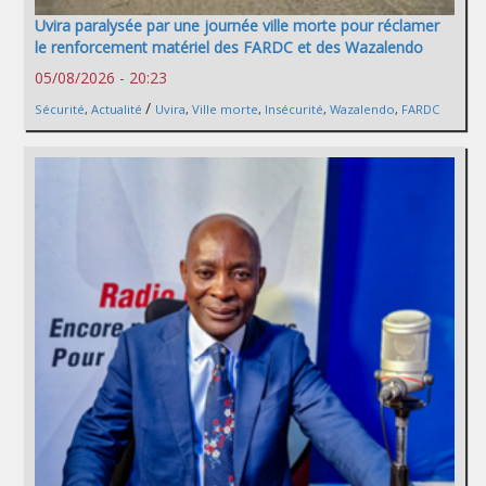
Uvira paralysée par une journée ville morte pour réclamer
le renforcement matériel des FARDC et des Wazalendo
05/08/2026 - 20:23
/
Sécurité
,
Actualité
Uvira
,
Ville morte
,
Insécurité
,
Wazalendo
,
FARDC