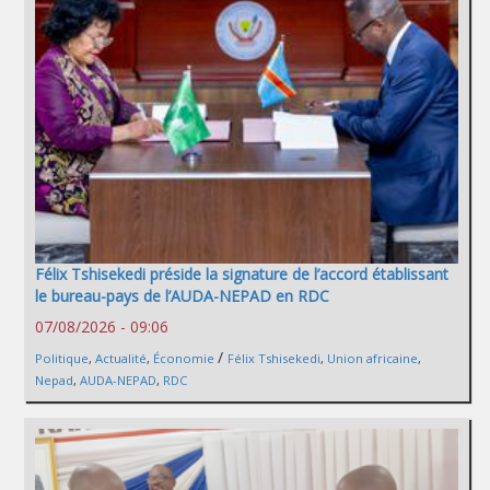
Félix Tshisekedi préside la signature de l’accord établissant
le bureau-pays de l’AUDA-NEPAD en RDC
07/08/2026 - 09:06
/
Politique
,
Actualité
,
Économie
Félix Tshisekedi
,
Union africaine
,
Nepad
,
AUDA-NEPAD
,
RDC