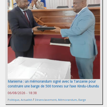
Maniema : un mémorandum signé avec la Tanzanie pour
construire une barge de 500 tonnes sur l’axe Kindu-Ubundu
06/08/2026 - 18:38
/
Politique
,
Actualité
Désenclavement
,
Mémorandum
,
Barge