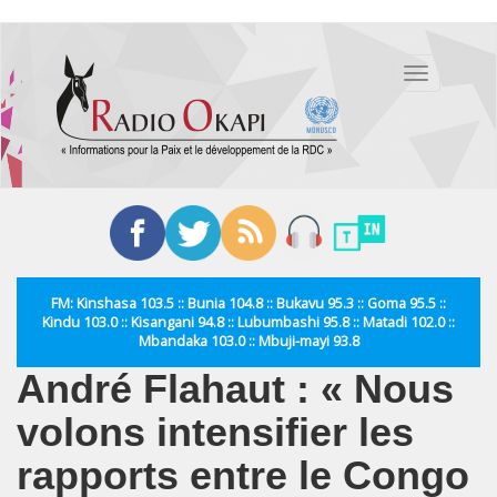
Aller
au
Toggle
contenu
navigation
principal
FM: Kinshasa 103.5 :: Bunia 104.8 :: Bukavu 95.3 :: Goma 95.5 ::
Kindu 103.0 :: Kisangani 94.8 :: Lubumbashi 95.8 :: Matadi 102.0 ::
Mbandaka 103.0 :: Mbuji-mayi 93.8
André Flahaut : « Nous
volons intensifier les
rapports entre le Congo