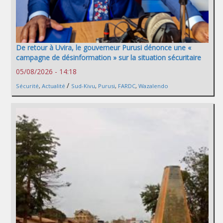
De retour à Uvira, le gouverneur Purusi dénonce une «
campagne de désinformation » sur la situation sécuritaire
05/08/2026 - 14:18
/
Sécurité
,
Actualité
Sud-Kivu
,
Purusi
,
FARDC
,
Wazalendo