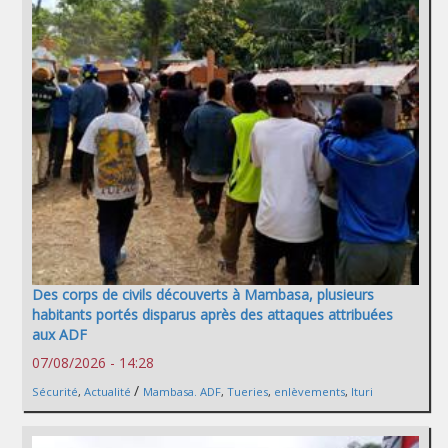
Des corps de civils découverts à Mambasa, plusieurs
habitants portés disparus après des attaques attribuées
aux ADF
07/08/2026 - 14:28
/
Sécurité
,
Actualité
Mambasa. ADF
,
Tueries
,
enlèvements
,
Ituri