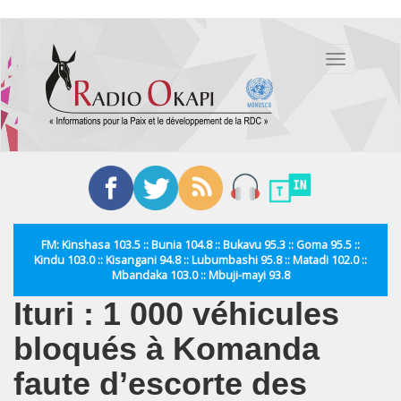
Aller
au
Toggle
contenu
navigation
principal
FM: Kinshasa 103.5 :: Bunia 104.8 :: Bukavu 95.3 :: Goma 95.5 ::
Kindu 103.0 :: Kisangani 94.8 :: Lubumbashi 95.8 :: Matadi 102.0 ::
Mbandaka 103.0 :: Mbuji-mayi 93.8
Ituri : 1 000 véhicules
bloqués à Komanda
faute d’escorte des