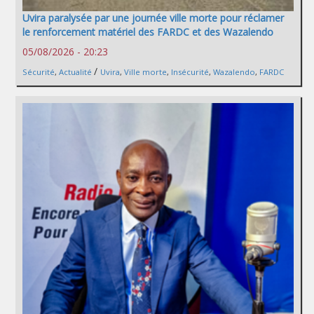
Uvira paralysée par une journée ville morte pour réclamer
le renforcement matériel des FARDC et des Wazalendo
05/08/2026 - 20:23
/
Sécurité
,
Actualité
Uvira
,
Ville morte
,
Insécurité
,
Wazalendo
,
FARDC