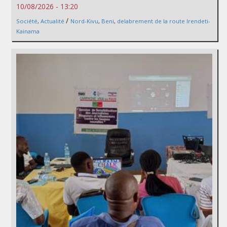
10/08/2026 - 13:20
/
Société
,
Actualité
Nord-Kivu
,
Beni
,
delabrement de la route Irendeti-
Kainama