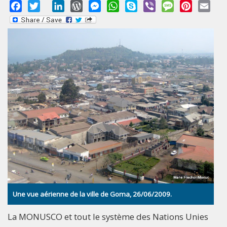
Facebook
Twitter
LinkedIn
WordPress
Messenger
WhatsApp
Skype
Viber
Message
Pinterest
Emai
Une vue aérienne de la ville de Goma, 26/06/2009.
La MONUSCO et tout le système des Nations Unies