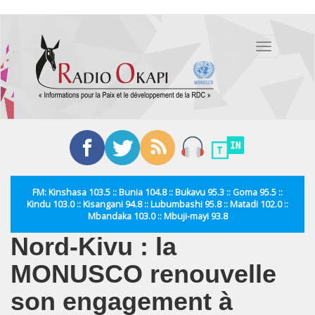
Aller
au
Toggle
contenu
navigation
principal
FM: Kinshasa 103.5 :: Bunia 104.8 :: Bukavu 95.3 :: Goma 95.5 ::
Kindu 103.0 :: Kisangani 94.8 :: Lubumbashi 95.8 :: Matadi 102.0 ::
Mbandaka 103.0 :: Mbuji-mayi 93.8
Nord-Kivu : la
MONUSCO renouvelle
son engagement à