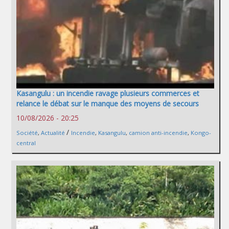
Kasangulu : un incendie ravage plusieurs commerces et
relance le débat sur le manque des moyens de secours
10/08/2026 - 20:25
/
Société
,
Actualité
Incendie
,
Kasangulu
,
camion anti-incendie
,
Kongo-
central