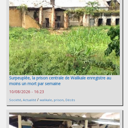
Surpeuplée, la prison centrale de Walikale enregistre au
moins un mort par semaine
10/08/2026 - 16:23
/
Société
,
Actualité
walikale
,
prison
,
Décès