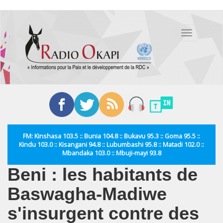
Aller
au
Toggle
contenu
navigation
principal
FM: Kinshasa 103.5 :: Bunia 104.8 :: Bukavu 95.3 :: Goma 95.5 ::
Kindu 103.0 :: Kisangani 94.8 :: Lubumbashi 95.8 :: Matadi 102.0 ::
Mbandaka 103.0 :: Mbuji-mayi 93.8
Beni : les habitants de
Baswagha-Madiwe
s'insurgent contre des