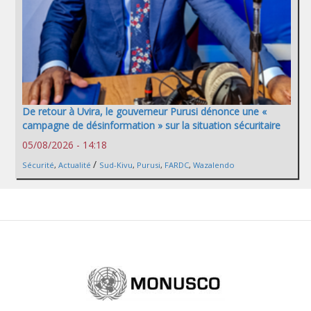
De retour à Uvira, le gouverneur Purusi dénonce une «
campagne de désinformation » sur la situation sécuritaire
05/08/2026 - 14:18
/
Sécurité
,
Actualité
Sud-Kivu
,
Purusi
,
FARDC
,
Wazalendo