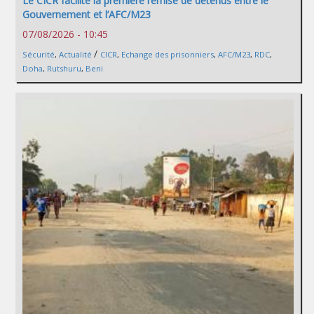
Le CICR facilite la première remise de détenus entre le
Gouvernement et l’AFC/M23
07/08/2026 - 10:45
/
Sécurité
,
Actualité
CICR
,
Echange des prisonniers
,
AFC/M23
,
RDC
,
Doha
,
Rutshuru
,
Beni