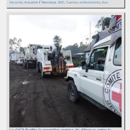
/
Sécurité
,
Actualité
Mambasa. ADF
,
Tueries
,
enlèvements
,
Ituri