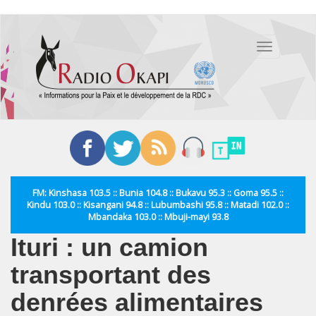
Aller
au
Toggle
contenu
navigation
principal
FM: Kinshasa 103.5 :: Bunia 104.8 :: Bukavu 95.3 :: Goma 95.5 ::
Kindu 103.0 :: Kisangani 94.8 :: Lubumbashi 95.8 :: Matadi 102.0 ::
Mbandaka 103.0 :: Mbuji-mayi 93.8
Ituri : un camion
transportant des
denrées alimentaires