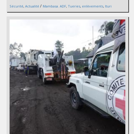
/
Sécurité
,
Actualité
Mambasa. ADF
,
Tueries
,
enlèvements
,
Ituri