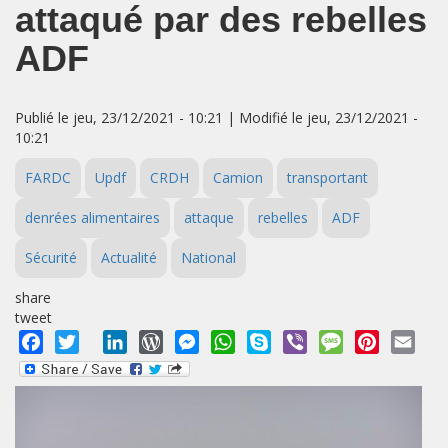
attaqué par des rebelles
ADF
Publié le jeu, 23/12/2021 - 10:21 | Modifié le jeu, 23/12/2021 -
10:21
FARDC
Updf
CRDH
Camion
transportant
denrées alimentaires
attaque
rebelles
ADF
Sécurité
Actualité
National
share
tweet
Facebook
Twitter
LinkedIn
WordPress
Messenger
WhatsApp
Skype
Viber
Message
Pinterest
Emai