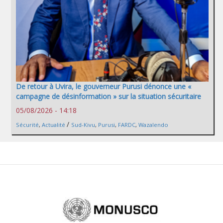
De retour à Uvira, le gouverneur Purusi dénonce une «
campagne de désinformation » sur la situation sécuritaire
05/08/2026 - 14:18
/
Sécurité
,
Actualité
Sud-Kivu
,
Purusi
,
FARDC
,
Wazalendo