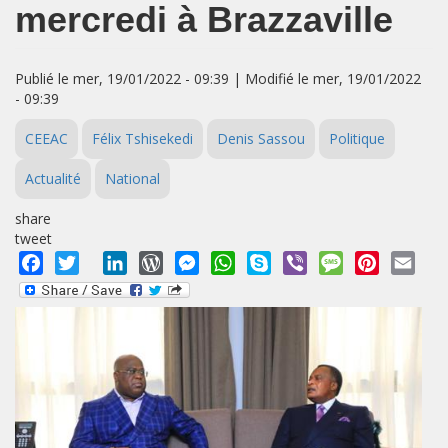
mercredi à Brazzaville
Publié le mer, 19/01/2022 - 09:39 | Modifié le mer, 19/01/2022
- 09:39
CEEAC
Félix Tshisekedi
Denis Sassou
Politique
Actualité
National
share
tweet
Facebook
Twitter
LinkedIn
WordPress
Messenger
WhatsApp
Skype
Viber
Message
Pinterest
Emai