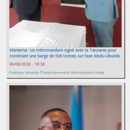
Maniema : un mémorandum signé avec la Tanzanie pour
construire une barge de 500 tonnes sur l’axe Kindu-Ubundu
06/08/2026 - 18:38
/
Politique
,
Actualité
Désenclavement
,
Mémorandum
,
Barge