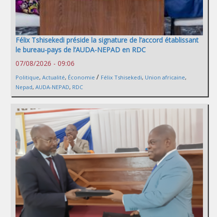
Félix Tshisekedi préside la signature de l’accord établissant
le bureau-pays de l’AUDA-NEPAD en RDC
07/08/2026 - 09:06
/
Politique
,
Actualité
,
Économie
Félix Tshisekedi
,
Union africaine
,
Nepad
,
AUDA-NEPAD
,
RDC