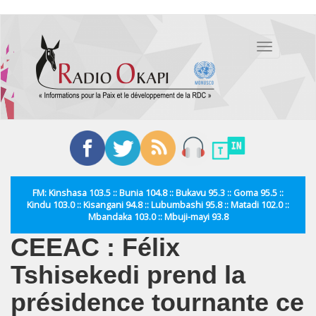
Aller
au
Toggle
contenu
navigation
principal
FM: Kinshasa 103.5 :: Bunia 104.8 :: Bukavu 95.3 :: Goma 95.5 ::
Kindu 103.0 :: Kisangani 94.8 :: Lubumbashi 95.8 :: Matadi 102.0 ::
Mbandaka 103.0 :: Mbuji-mayi 93.8
CEEAC : Félix
Tshisekedi prend la
présidence tournante ce