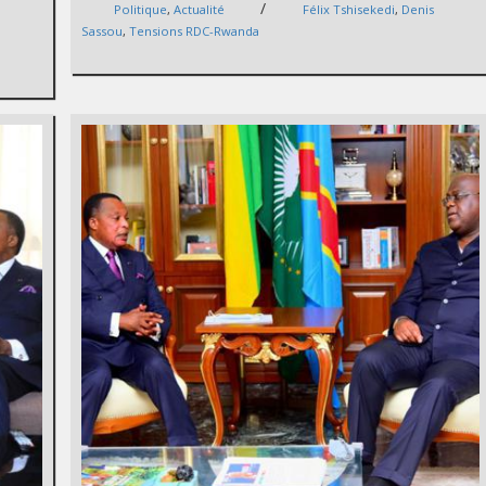
/
Politique
,
Actualité
Félix Tshisekedi
,
Denis
Sassou
,
Tensions RDC-Rwanda