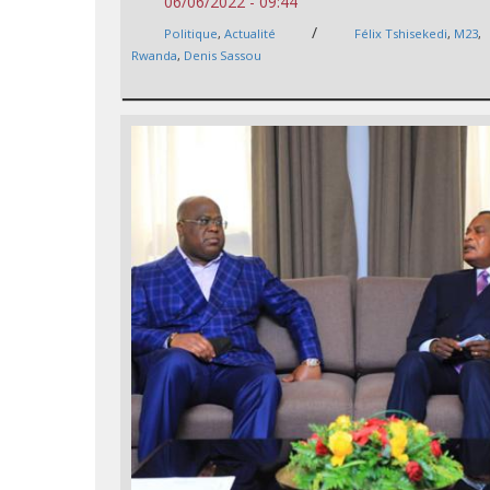
06/06/2022 - 09:44
/
Politique
,
Actualité
Félix Tshisekedi
,
M23
,
Rwanda
,
Denis Sassou