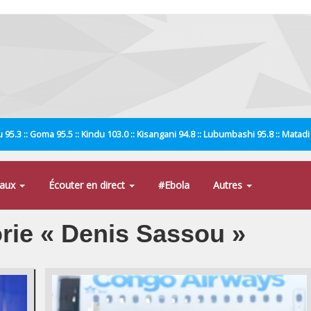
 95.3 :: Goma 95.5 :: Kindu 103.0 :: Kisangani 94.8 :: Lubumbashi 95.8 :: Matad
naux
Écouter en direct
#Ebola
Autres
orie « Denis Sassou »