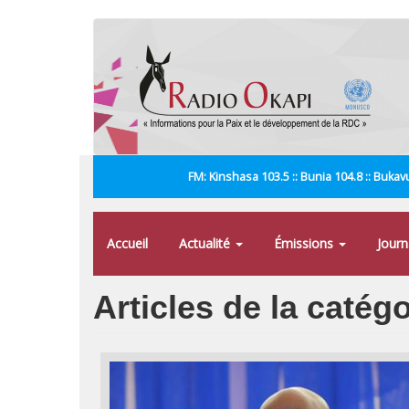
Aller
au
contenu
principal
FM: Kinshasa 103.5 :: Bunia 104.8 :: Bukavu
Accueil
Actualité
Émissions
Jour
Articles de la catég