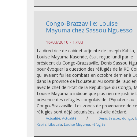
Congo-Brazzaville: Louise
Mayuma chez Sassou Nguesso
16/03/2010 - 17:03
La directrice de cabinet adjointe de Joseph Kabila,
Louise Mayuma Kasende, était reçue lundi par le
président du Congo-Brazzaville, Denis Sassou Ng
pour évoquer la question des réfugiés de la RD C
qui avaient fui les combats en octobre dernier à 
dans la province de l’Equateur. Au sortir de l’audie
avec le chef de l’Etat de la République du Congo,
Louise Mayuma a indiqué que plus rien ne justifie l
présence des réfugiés congolais de l’Equateur au
Congo-Brazzaville. Les zones de provenance de c
réfugies sont déjà sécurisées, a-t-elle déclaré.
/
Actualité
,
Actualité
Denis Sassou
,
dongo
,
J
Kabila
,
Likouala
,
Louise Mayuma
,
réfugiés