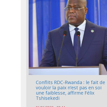
Conflits RDC-Rwanda : le fait de
vouloir la paix n’est pas en soi
une faiblesse, affirme Félix
Tshisekedi