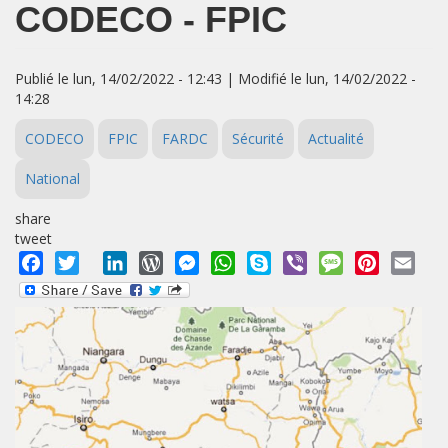
CODECO - FPIC
Publié le lun, 14/02/2022 - 12:43 | Modifié le lun, 14/02/2022 -
14:28
CODECO
FPIC
FARDC
Sécurité
Actualité
National
share
tweet
Facebook
Twitter
LinkedIn
WordPress
Messenger
WhatsApp
Skype
Viber
Message
Pinterest
Emai