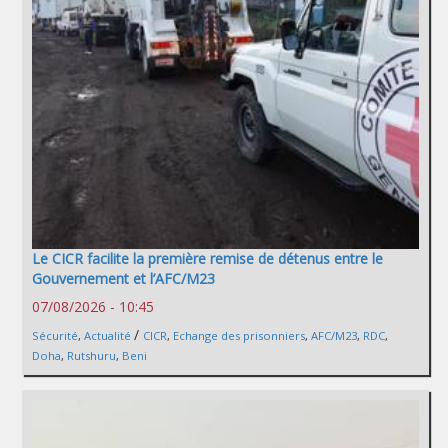
Le CICR facilite la première remise de détenus entre le
Gouvernement et l’AFC/M23
07/08/2026 - 10:45
/
Sécurité
,
Actualité
CICR
,
Echange des prisonniers
,
AFC/M23
,
RDC
,
Doha
,
Rutshuru
,
Beni