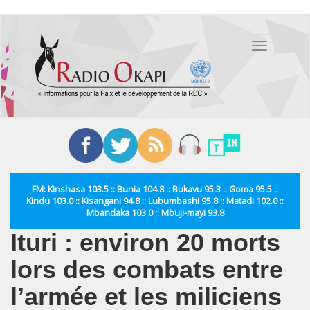
Aller
au
Toggle
contenu
navigation
principal
FM: Kinshasa 103.5 :: Bunia 104.8 :: Bukavu 95.3 :: Goma 95.5 ::
Kindu 103.0 :: Kisangani 94.8 :: Lubumbashi 95.8 :: Matadi 102.0 ::
Mbandaka 103.0 :: Mbuji-mayi 93.8
Ituri : environ 20 morts
lors des combats entre
l’armée et les miliciens