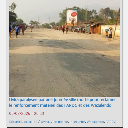
Uvira paralysée par une journée ville morte pour réclamer
le renforcement matériel des FARDC et des Wazalendo
05/08/2026 - 20:23
/
Sécurité
,
Actualité
Uvira
,
Ville morte
,
Insécurité
,
Wazalendo
,
FARDC