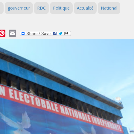
s
gouverneur
RDC
Politique
Actualité
National
essage
Pinterest
Email