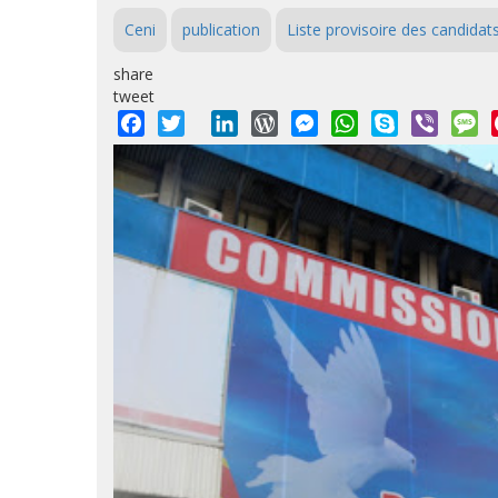
Ceni
publication
Liste provisoire des candidat
share
tweet
Facebook
Twitter
LinkedIn
WordPress
Messenger
WhatsApp
Skype
Viber
M