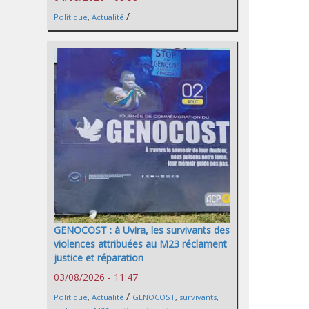
/
Politique
,
Actualité
GENOCOST : à Uvira, les survivants des
violences attribuées au M23 réclament
justice et réparation
03/08/2026 - 11:47
/
Politique
,
Actualité
GENOCOST
,
survivants
,