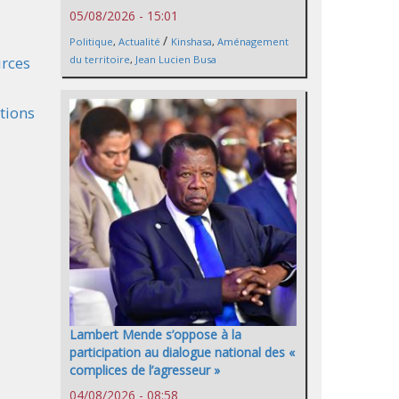
05/08/2026 - 15:01
/
Politique
,
Actualité
Kinshasa
,
Aménagement
du territoire
,
Jean Lucien Busa
urces
ations
Lambert Mende s’oppose à la
participation au dialogue national des «
complices de l’agresseur »
04/08/2026 - 08:58