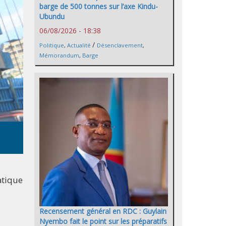
barge de 500 tonnes sur l’axe Kindu-
Ubundu
06/08/2026 - 18:38
/
Politique
,
Actualité
Désenclavement
,
Mémorandum
,
Barge
atique
Recensement général en RDC : Guylain
Nyembo fait le point sur les préparatifs