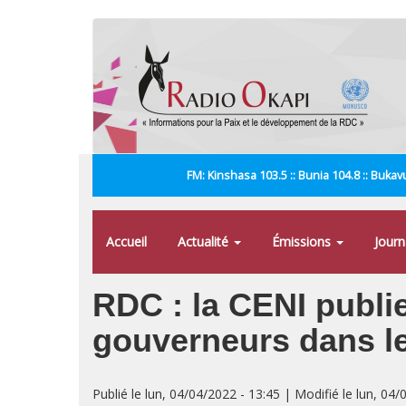
Aller
au
contenu
principal
FM: Kinshasa 103.5 :: Bunia 104.8 :: Bukavu
Accueil
Actualité
Émissions
Jour
RDC : la CENI publie
gouverneurs dans l
Publié le lun, 04/04/2022 - 13:45 | Modifié le lun, 04/