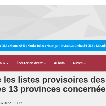
 95.3 :: Goma 95.5 :: Kindu 103.0 :: Kisangani 94.8 :: Lubumbashi 95.8 :: Matad
naux
Écouter en direct
#Ebola
Autres
 les listes provisoires de
es 13 provinces concernée
04/2022 - 13:45