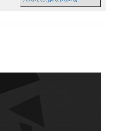
violences
,
M23
,
Justice
,
réparation