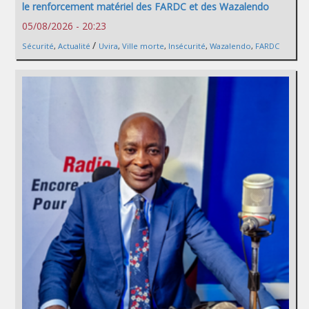
le renforcement matériel des FARDC et des Wazalendo
05/08/2026 - 20:23
/
Sécurité
,
Actualité
Uvira
,
Ville morte
,
Insécurité
,
Wazalendo
,
FARDC