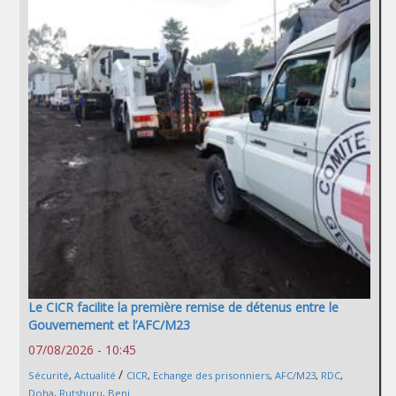
Le CICR facilite la première remise de détenus entre le
Gouvernement et l’AFC/M23
07/08/2026 - 10:45
/
Sécurité
,
Actualité
CICR
,
Echange des prisonniers
,
AFC/M23
,
RDC
,
Doha
,
Rutshuru
,
Beni