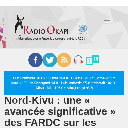
Aller
au
Toggle
contenu
navigation
principal
FM: Kinshasa 103.5 :: Bunia 104.8 :: Bukavu 95.3 :: Goma 95.5 ::
Kindu 103.0 :: Kisangani 94.8 :: Lubumbashi 95.8 :: Matadi 102.0 ::
Mbandaka 103.0 :: Mbuji-mayi 93.8
Nord-Kivu : une «
avancée significative »
des FARDC sur les