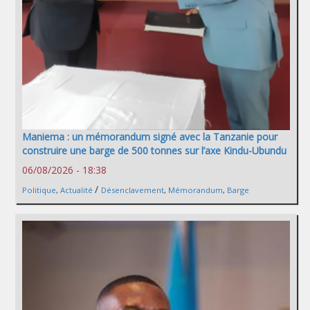
Maniema : un mémorandum signé avec la Tanzanie pour
construire une barge de 500 tonnes sur l’axe Kindu-Ubundu
06/08/2026 - 18:38
/
Politique
,
Actualité
Désenclavement
,
Mémorandum
,
Barge