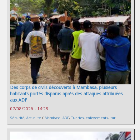
Des corps de civils découverts à Mambasa, plusieurs
habitants portés disparus après des attaques attribuées
aux ADF
07/08/2026 - 14:28
/
Sécurité
,
Actualité
Mambasa. ADF
,
Tueries
,
enlèvements
,
Ituri