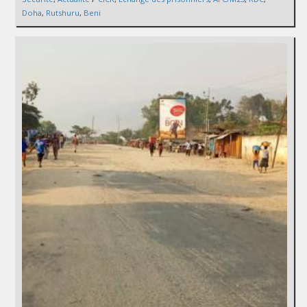
Doha
,
Rutshuru
,
Beni