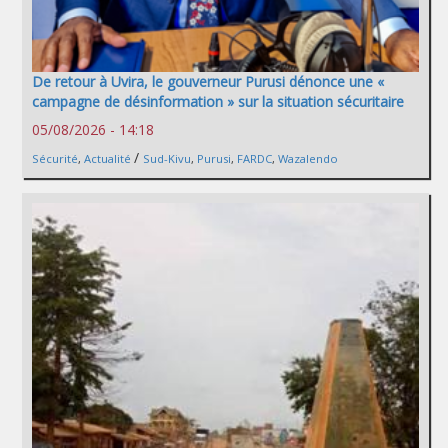
De retour à Uvira, le gouverneur Purusi dénonce une «
campagne de désinformation » sur la situation sécuritaire
05/08/2026 - 14:18
/
Sécurité
,
Actualité
Sud-Kivu
,
Purusi
,
FARDC
,
Wazalendo