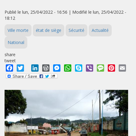
Publié le lun, 25/04/2022 - 16:56 | Modifié le lun, 25/04/2022 -
18:12
Ville morte
état de siège
Sécurité
Actualité
National
share
tweet
Facebook
Twitter
LinkedIn
WordPress
Messenger
WhatsApp
Skype
Viber
Message
Pinterest
Emai