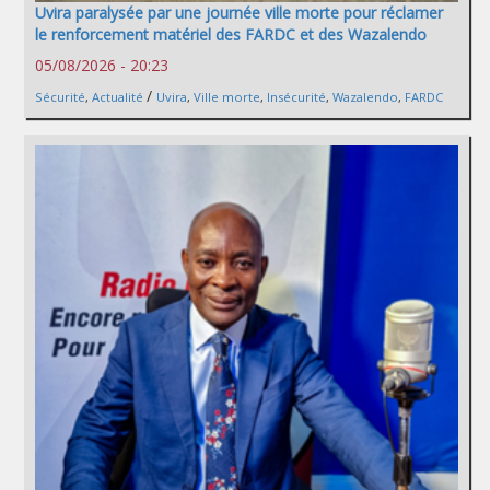
Uvira paralysée par une journée ville morte pour réclamer
le renforcement matériel des FARDC et des Wazalendo
05/08/2026 - 20:23
/
Sécurité
,
Actualité
Uvira
,
Ville morte
,
Insécurité
,
Wazalendo
,
FARDC