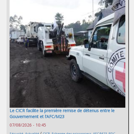
Le CICR facilite la première remise de détenus entre le
Gouvernement et l’AFC/M23
07/08/2026 - 10:45
/
Sécurité
,
Actualité
CICR
,
Echange des prisonniers
,
AFC/M23
,
RDC
,