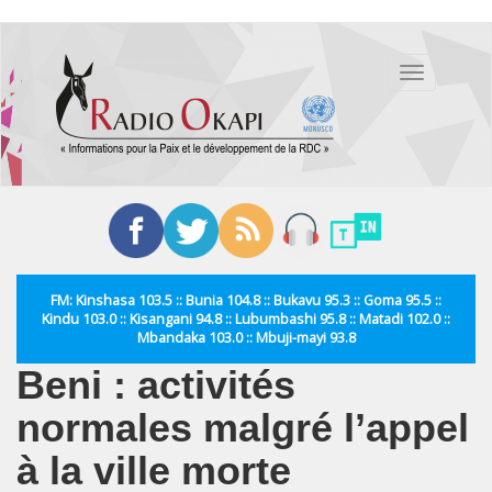
Aller
au
Toggle
contenu
navigation
principal
FM: Kinshasa 103.5 :: Bunia 104.8 :: Bukavu 95.3 :: Goma 95.5 ::
Kindu 103.0 :: Kisangani 94.8 :: Lubumbashi 95.8 :: Matadi 102.0 ::
Mbandaka 103.0 :: Mbuji-mayi 93.8
Beni : activités
normales malgré l’appel
à la ville morte