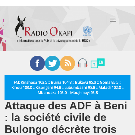
Aller
au
Toggle
contenu
navigation
principal
FM: Kinshasa 103.5 :: Bunia 104.8 :: Bukavu 95.3 :: Goma 95.5 ::
Kindu 103.0 :: Kisangani 94.8 :: Lubumbashi 95.8 :: Matadi 102.0 ::
Mbandaka 103.0 :: Mbuji-mayi 93.8
Attaque des ADF à Beni
: la société civile de
Bulongo décrète trois