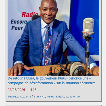
De retour à Uvira, le gouverneur Purusi dénonce une «
campagne de désinformation » sur la situation sécuritaire
05/08/2026 - 14:18
/
Sécurité
,
Actualité
Sud-Kivu
,
Purusi
,
FARDC
,
Wazalendo