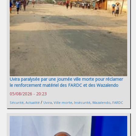
Uvira paralysée par une journée ville morte pour réclamer
le renforcement matériel des FARDC et des Wazalendo
05/08/2026 - 20:23
/
Sécurité
,
Actualité
Uvira
,
Ville morte
,
Insécurité
,
Wazalendo
,
FARDC