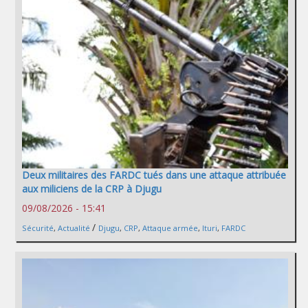
Deux militaires des FARDC tués dans une attaque attribuée
aux miliciens de la CRP à Djugu
09/08/2026 - 15:41
/
Sécurité
,
Actualité
Djugu
,
CRP
,
Attaque armée
,
Ituri
,
FARDC