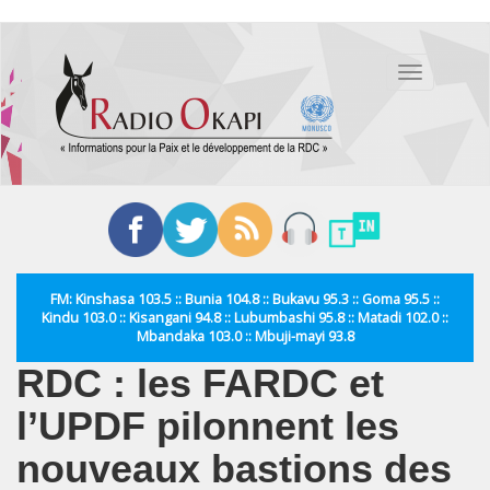
Aller
au
Toggle
contenu
navigation
principal
FM: Kinshasa 103.5 :: Bunia 104.8 :: Bukavu 95.3 :: Goma 95.5 ::
Kindu 103.0 :: Kisangani 94.8 :: Lubumbashi 95.8 :: Matadi 102.0 ::
Mbandaka 103.0 :: Mbuji-mayi 93.8
RDC : les FARDC et
l’UPDF pilonnent les
nouveaux bastions des