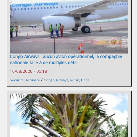
Congo Airways : aucun avion opérationnel, la compagnie
nationale face à de multiples défis
10/08/2026 - 05:18
/
Sécurité
,
Actualité
Congo Airways
,
avion
,
Defis