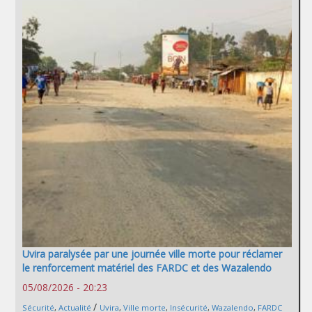
Uvira paralysée par une journée ville morte pour réclamer
le renforcement matériel des FARDC et des Wazalendo
05/08/2026 - 20:23
/
Sécurité
,
Actualité
Uvira
,
Ville morte
,
Insécurité
,
Wazalendo
,
FARDC