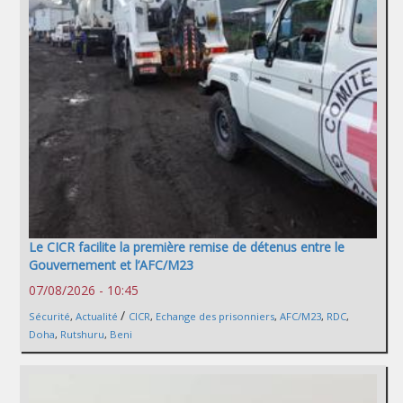
Le CICR facilite la première remise de détenus entre le
Gouvernement et l’AFC/M23
07/08/2026 - 10:45
/
Sécurité
,
Actualité
CICR
,
Echange des prisonniers
,
AFC/M23
,
RDC
,
Doha
,
Rutshuru
,
Beni