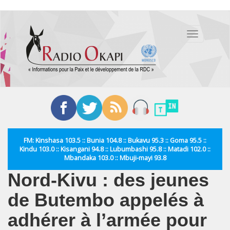
Aller
au
Toggle
contenu
navigation
principal
FM: Kinshasa 103.5 :: Bunia 104.8 :: Bukavu 95.3 :: Goma 95.5 ::
Kindu 103.0 :: Kisangani 94.8 :: Lubumbashi 95.8 :: Matadi 102.0 ::
Mbandaka 103.0 :: Mbuji-mayi 93.8
Nord-Kivu : des jeunes
de Butembo appelés à
adhérer à l’armée pour