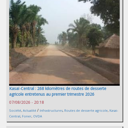
Kasaï-Central : 268 kilomètres de routes de desserte
agricole entretenus au premier trimestre 2026
07/08/2026 - 20:18
/
Société
,
Actualité
Infrastructures
,
Routes de desserte agricole
,
Kasai-
Central
,
Foner
,
OVDA