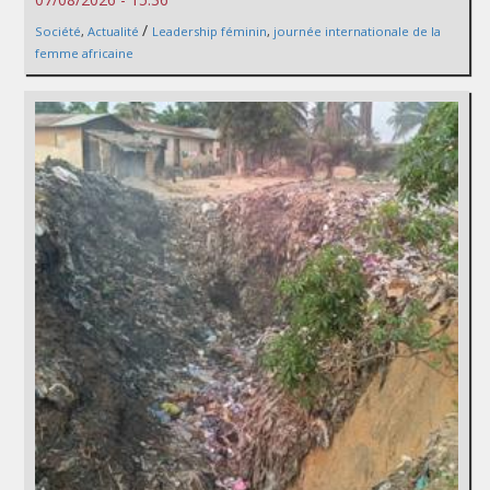
/
Société
,
Actualité
Leadership féminin
,
journée internationale de la
femme africaine