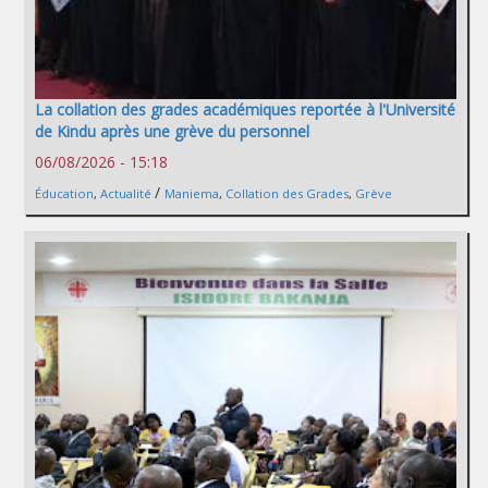
La collation des grades académiques reportée à l'Université
de Kindu après une grève du personnel
06/08/2026 - 15:18
/
Éducation
,
Actualité
Maniema
,
Collation des Grades
,
Grève