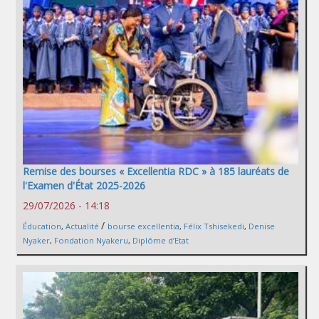
Remise des bourses « Excellentia RDC » à 185 lauréats de
l'Examen d'État 2025-2026
29/07/2026 - 14:18
/
Éducation
,
Actualité
bourse excellentia
,
Félix Tshisekedi
,
Denise
Nyaker
,
Fondation Nyakeru
,
Diplôme d’Etat