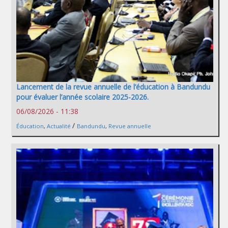
Lancement de la revue annuelle de l’éducation à Bandundu
pour évaluer l’année scolaire 2025-2026.
06/08/2026 - 11:38
/
Éducation
,
Actualité
Bandundu
,
Revue annuelle