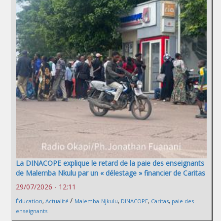
La DINACOPE explique le retard de la paie des enseignants
de Malemba Nkulu par un « délestage » financier de Caritas
29/07/2026 - 12:11
/
Éducation
,
Actualité
Malemba-Njkulu
,
DINACOPE
,
Caritas
,
paie des
enseignants