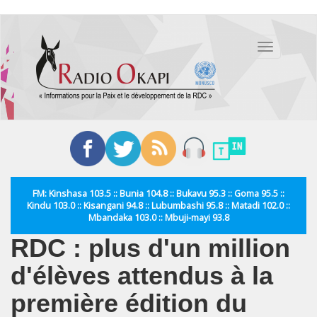
Aller
au
Toggle
contenu
navigation
principal
FM: Kinshasa 103.5 :: Bunia 104.8 :: Bukavu 95.3 :: Goma 95.5 ::
Kindu 103.0 :: Kisangani 94.8 :: Lubumbashi 95.8 :: Matadi 102.0 ::
Mbandaka 103.0 :: Mbuji-mayi 93.8
RDC : plus d'un million
d'élèves attendus à la
première édition du