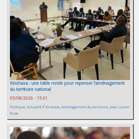
Kinshasa : une table ronde pour repenser l’aménagement
du territoire national
05/08/2026 - 15:01
/
Politique
,
Actualité
Kinshasa
,
Aménagement du territoire
,
Jean Lucien
Busa