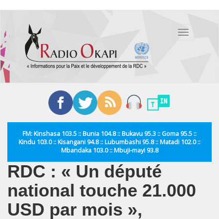
Aller
au
Toggle
contenu
navigation
principal
FM: Kinshasa 103.5 :: Bunia 104.8 :: Bukavu 95.3 :: Goma 95.5 ::
Kindu 103.0 :: Kisangani 94.8 :: Lubumbashi 95.8 :: Matadi 102.0 ::
Mbandaka 103.0 :: Mbuji-mayi 93.8
RDC : « Un député
national touche 21.000
USD par mois »,