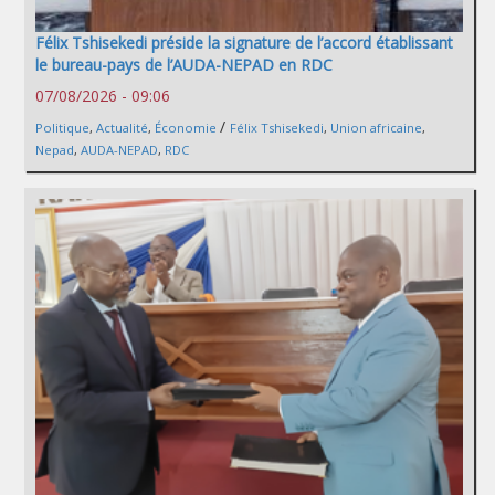
Félix Tshisekedi préside la signature de l’accord établissant
le bureau-pays de l’AUDA-NEPAD en RDC
07/08/2026 - 09:06
/
Politique
,
Actualité
,
Économie
Félix Tshisekedi
,
Union africaine
,
Nepad
,
AUDA-NEPAD
,
RDC