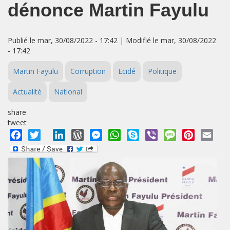
dénonce Martin Fayulu
Publié le mar, 30/08/2022 - 17:42 | Modifié le mar, 30/08/2022
- 17:42
Martin Fayulu
Corruption
Ecidé
Politique
Actualité
National
share
tweet
Facebook
Twitter
LinkedIn
WordPress
Messenger
WhatsApp
Skype
Viber
Message
Pinterest
Emai