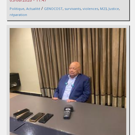
/
Politique
,
Actualité
GENOCOST
,
survivants
,
violences
,
M23
,
Justice
,
réparation