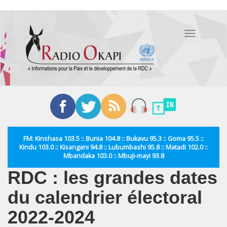
Aller
au
Toggle
contenu
navigation
principal
FM: Kinshasa 103.5 :: Bunia 104.8 :: Bukavu 95.3 :: Goma 95.5 ::
Kindu 103.0 :: Kisangani 94.8 :: Lubumbashi 95.8 :: Matadi 102.0 ::
Mbandaka 103.0 :: Mbuji-mayi 93.8
RDC : les grandes dates
du calendrier électoral
2022-2024