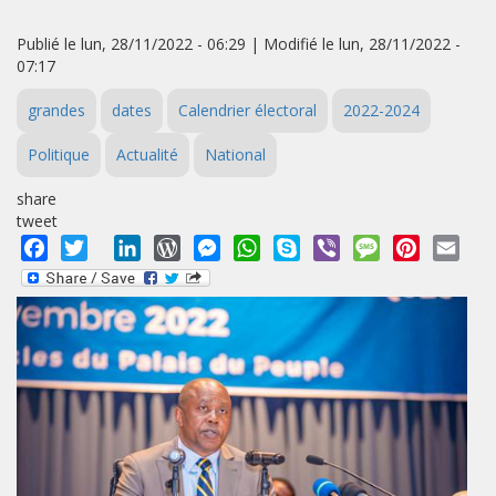
Publié le lun, 28/11/2022 - 06:29 | Modifié le lun, 28/11/2022 -
07:17
grandes
dates
Calendrier électoral
2022-2024
Politique
Actualité
National
share
tweet
Facebook
Twitter
LinkedIn
WordPress
Messenger
WhatsApp
Skype
Viber
Message
Pinterest
Emai