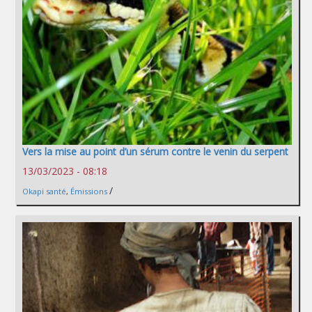
Vers la mise au point d’un sérum contre le venin du serpent
13/03/2023 - 08:18
/
Okapi santé
,
Émissions