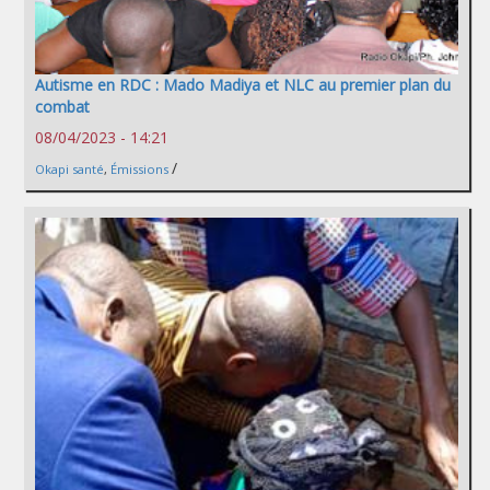
Autisme en RDC : Mado Madiya et NLC au premier plan du
combat
08/04/2023 - 14:21
/
Okapi santé
,
Émissions