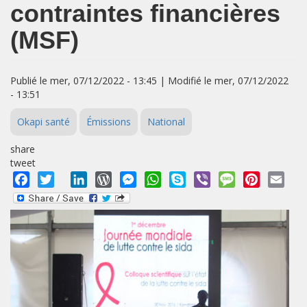
contraintes financières
(MSF)
Publié le mer, 07/12/2022 - 13:45 | Modifié le mer, 07/12/2022
- 13:51
Okapi santé
Émissions
National
share
tweet
Facebook
Twitter
LinkedIn
WordPress
Messenger
WhatsApp
Skype
Viber
Message
Pinterest
Emai