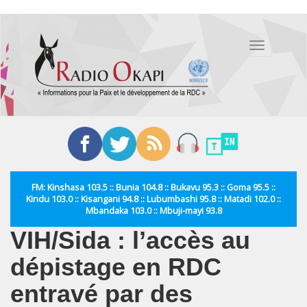
Aller
au
Toggle
contenu
navigation
principal
FM: Kinshasa 103.5 :: Bunia 104.8 :: Bukavu 95.3 :: Goma 95.5 ::
Kindu 103.0 :: Kisangani 94.8 :: Lubumbashi 95.8 :: Matadi 102.0 ::
Mbandaka 103.0 :: Mbuji-mayi 93.8
VIH/Sida : l’accès au
dépistage en RDC
entravé par des