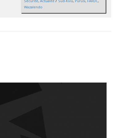
/
Sécurité
,
Actualité
Sud-Kivu
,
Purusi
,
FARDC
,
Wazalendo