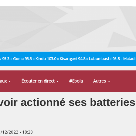
 95.3 :: Goma 95.5 :: Kindu 103.0 :: Kisangani 94.8 :: Lubumbashi 95.8 :: Matad
naux
Écouter en direct
#Ebola
Autres
avoir actionné ses batterie
3/12/2022 - 18:28