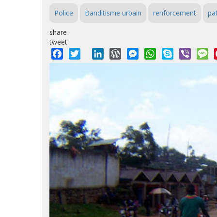
Police
Banditisme urbain
renforcement
pat
share
tweet
Facebook
Twitter
LinkedIn
WordPress
Messenger
WhatsApp
Skype
Viber
M