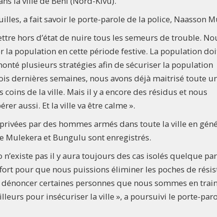
ns la ville de Beni (Nord-Kivu).
les, a fait savoir le porte-parole de la police, Naasson M
tre hors d’état de nuire tous les semeurs de trouble. No
r la population en cette période festive. La population doi
nté plusieurs stratégies afin de sécuriser la population
rois dernières semaines, nous avons déjà maitrisé toute u
coins de la ville. Mais il y a encore des résidus et nous
er aussi. Et la ville va être calme ».
privées par des hommes armés dans toute la ville en géné
 Mulekera et Bungulu sont enregistrés.
ro n’existe pas il y aura toujours des cas isolés quelque par
ort pour que nous puissions éliminer les poches de résis
 de dénoncer certaines personnes que nous sommes en trai
lleurs pour insécuriser la ville », a poursuivi le porte-par