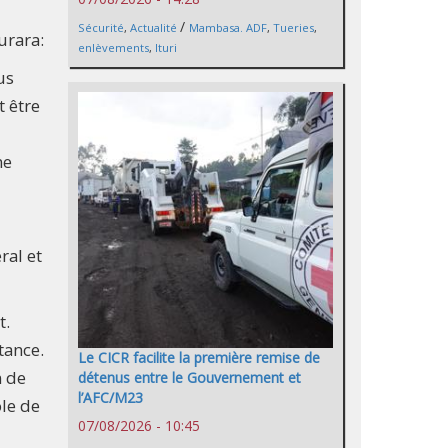
/
Sécurité
,
Actualité
Mambasa. ADF
,
Tueries
,
urara:
enlèvements
,
Ituri
us
t être
ne
ral et
t.
tance.
Le CICR facilite la première remise de
n de
détenus entre le Gouvernement et
l’AFC/M23
ole de
07/08/2026 - 10:45