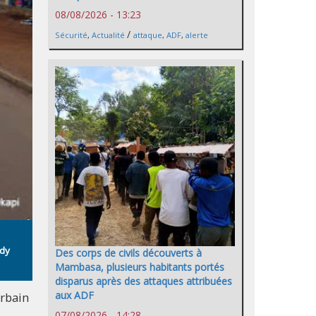
08/08/2026 - 13:23
/
Sécurité
,
Actualité
attaque
,
ADF
,
alerte
ddy
Des corps de civils découverts à
Mambasa, plusieurs habitants portés
disparus après des attaques attribuées
aux ADF
urbain
07/08/2026 - 14:28