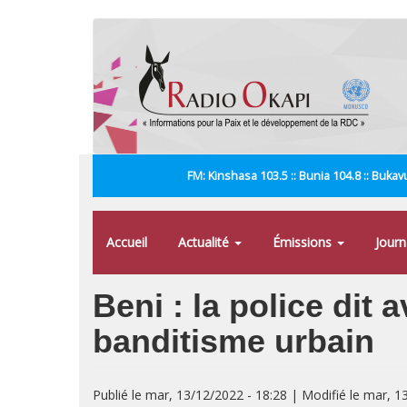
Aller
au
contenu
principal
FM: Kinshasa 103.5 :: Bunia 104.8 :: Bukavu
Accueil
Actualité
Émissions
Jour
Beni : la police dit 
banditisme urbain
Publié le mar, 13/12/2022 - 18:28 | Modifié le mar, 1