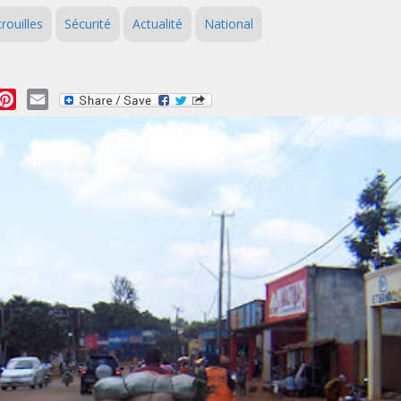
rouilles
Sécurité
Actualité
National
essage
Pinterest
Email