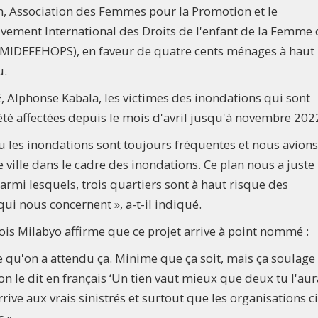
m, Association des Femmes pour la Promotion et le
ement International des Droits de l'enfant de la Femme 
(MIDEFEHOPS), en faveur de quatre cents ménages à haut
u.
, Alphonse Kabala, les victimes des inondations qui sont
 été affectées depuis le mois d'avril jusqu'à novembre 202
u les inondations sont toujours fréquentes et nous avions
ville dans le cadre des inondations. Ce plan nous a juste
armi lesquels, trois quartiers sont à haut risque des
 qui nous concernent », a-t-il indiqué.
çois Milabyo affirme que ce projet arrive à point nommé :
 qu'on a attendu ça. Minime que ça soit, mais ça soulage
n le dit en français ‘Un tien vaut mieux que deux tu l'aura
ive aux vrais sinistrés et surtout que les organisations c
 ».