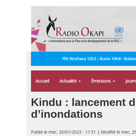
Aller
au
contenu
principal
FM: Kinshasa 103.5 :: Bunia 104.8 :: Bukavu
Accueil
Actualité
Émissions
Jour
Kindu : lancement du
d’inondations
Publié le mer, 25/01/2023 - 11:31 | Modifié le mer, 2