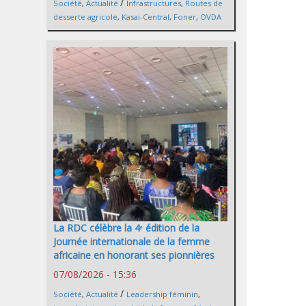
/
Société
,
Actualité
Infrastructures
,
Routes de
desserte agricole
,
Kasai-Central
,
Foner
,
OVDA
La RDC célèbre la 4ᵉ édition de la
Journée internationale de la femme
africaine en honorant ses pionnières
07/08/2026 - 15:36
/
Société
,
Actualité
Leadership féminin
,