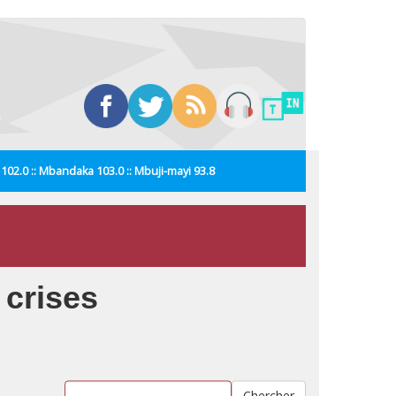
i 102.0 :: Mbandaka 103.0 :: Mbuji-mayi 93.8
 crises
Chercher