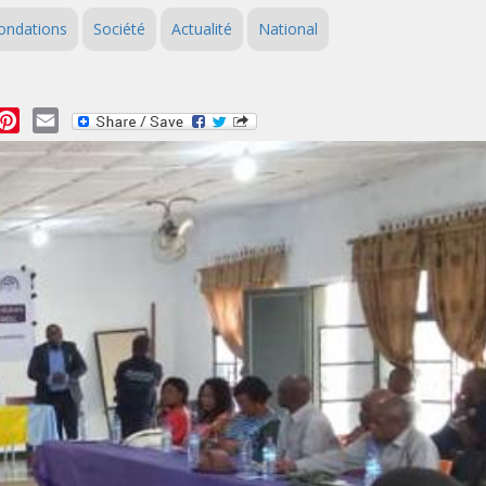
ondations
Société
Actualité
National
essage
Pinterest
Email