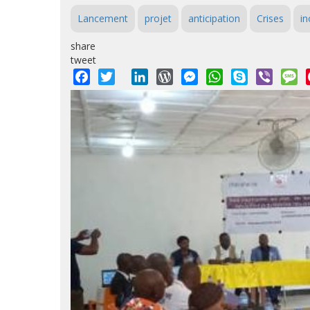
Lancement
projet
anticipation
Crises
in
share
tweet
Facebook
Twitter
LinkedIn
WordPress
Messenger
WhatsApp
Skype
Viber
M