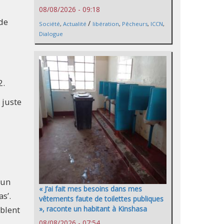
08/08/2026 - 09:18
de
/
Société
,
Actualité
libération
,
Pêcheurs
,
ICCN
,
Dialogue
2.
 juste
 un
« J’ai fait mes besoins dans mes
s’.
vêtements faute de toilettes publiques
», raconte un habitant à Kinshasa
iblent
08/08/2026 - 07:54