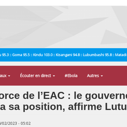
 95.3 :: Goma 95.5 :: Kindu 103.0 :: Kisangani 94.8 :: Lubumbashi 95.8 :: Matad
naux
Écouter en direct
#Ebola
Autres
orce de l’EAC : le gouvern
 sa position, affirme Lut
4/02/2023 - 05:02