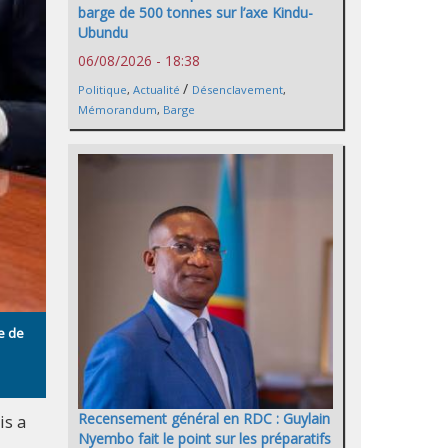
barge de 500 tonnes sur l’axe Kindu-
Ubundu
06/08/2026 - 18:38
/
Politique
,
Actualité
Désenclavement
,
Mémorandum
,
Barge
e de
Recensement général en RDC : Guylain
is a
Nyembo fait le point sur les préparatifs