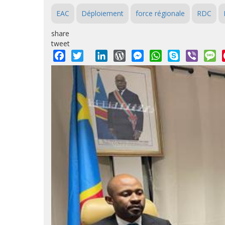
EAC
Déploiement
force régionale
RDC
share
tweet
Facebook
Twitter
LinkedIn
WordPress
Messenger
WhatsApp
Skype
Viber
M