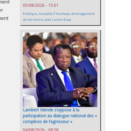
ement
05/08/2026 - 15:01
er
/
Politique
,
Actualité
Kinshasa
,
Aménagement
hent
du territoire
,
Jean Lucien Busa
Lambert Mende s’oppose à la
participation au dialogue national des «
complices de l’agresseur »
04/08/2026 - 08:58