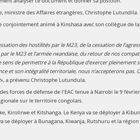
sement analyser ce document et donner sa position.
e, ministre des Affaires étrangères, Christophe Lutundila.
se conjointement animé à Kinshasa avec son collègue de la
essation des hostilités par le M23, de la cessation de l’agres
 par le M23 et l’armée rwandaise, du retour de nos compat
 le sens de permettre à la République d’exercer pleinement s
 et son intégralité territoriale, nous n’accepterons pas. 
t
», a prévenu Christophe Lutundula.
es forces de défense de l'EAC tenue à Nairobi le 9 février
ionale sur le territoire congolais.
ake, Kirolirwe et Kitshanga. Le Kenya va se déployer à Kibu
 se déployer à Bunagana, Kiwanja, Rutshuru et la région