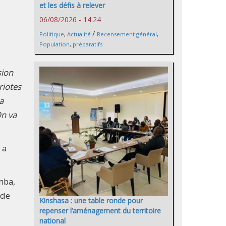
et les défis à relever
06/08/2026 - 14:24
/
Politique
,
Actualité
Recensement général
,
Population
,
préparatifs
sion
riotes
a
On va
 a
mba,
 de
Kinshasa : une table ronde pour
repenser l’aménagement du territoire
national