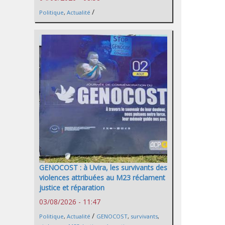
/
Politique
,
Actualité
GENOCOST : à Uvira, les survivants des
violences attribuées au M23 réclament
justice et réparation
03/08/2026 - 11:47
/
Politique
,
Actualité
GENOCOST
,
survivants
,