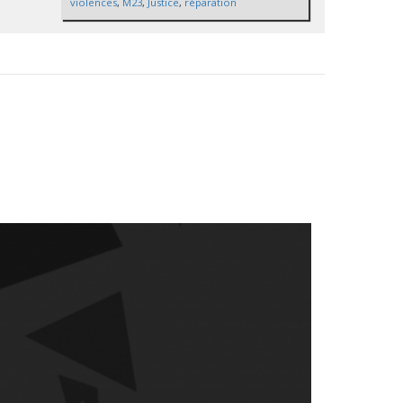
violences
,
M23
,
Justice
,
réparation