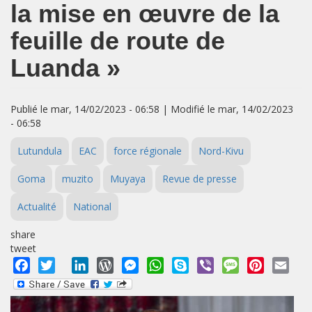
la mise en œuvre de la
feuille de route de
Luanda »
Publié le mar, 14/02/2023 - 06:58 | Modifié le mar, 14/02/2023
- 06:58
Lutundula
EAC
force régionale
Nord-Kivu
Goma
muzito
Muyaya
Revue de presse
Actualité
National
share
tweet
Facebook
Twitter
LinkedIn
WordPress
Messenger
WhatsApp
Skype
Viber
Message
Pinterest
Emai