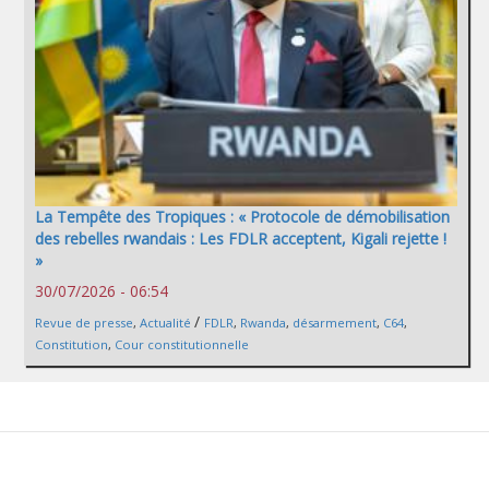
La Tempête des Tropiques : « Protocole de démobilisation
des rebelles rwandais : Les FDLR acceptent, Kigali rejette !
»
30/07/2026 - 06:54
/
Revue de presse
,
Actualité
FDLR
,
Rwanda
,
désarmement
,
C64
,
Constitution
,
Cour constitutionnelle