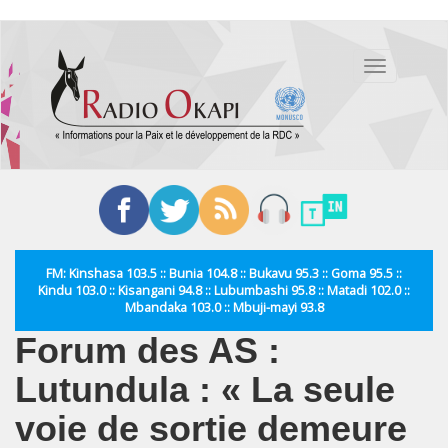
Aller
au
Toggle
contenu
navigation
principal
FM: Kinshasa 103.5 :: Bunia 104.8 :: Bukavu 95.3 :: Goma 95.5 ::
Kindu 103.0 :: Kisangani 94.8 :: Lubumbashi 95.8 :: Matadi 102.0 ::
Mbandaka 103.0 :: Mbuji-mayi 93.8
Forum des AS :
Lutundula : « La seule
voie de sortie demeure