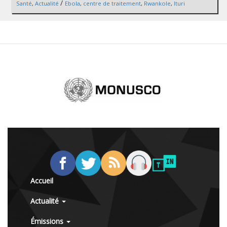
/
Santé
,
Actualité
Ebola
,
centre de traitement
,
Rwankole
,
Ituri
Accueil
Actualité
Émissions