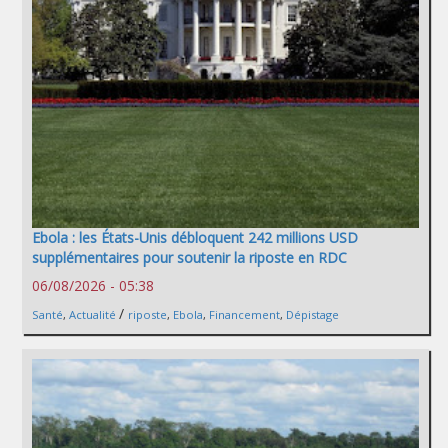
Ebola : les États-Unis débloquent 242 millions USD
supplémentaires pour soutenir la riposte en RDC
06/08/2026 - 05:38
/
Santé
,
Actualité
riposte
,
Ebola
,
Financement
,
Dépistage