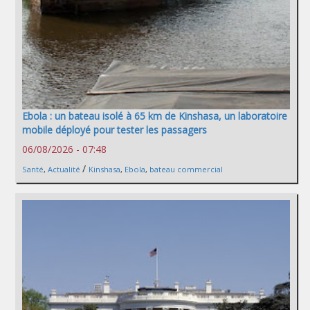
Ebola : un bateau isolé à 65 km de Kinshasa, un laboratoire
mobile déployé pour tester les passagers
06/08/2026 - 07:48
/
Santé
,
Actualité
Kinshasa
,
Ebola
,
bateau commercial