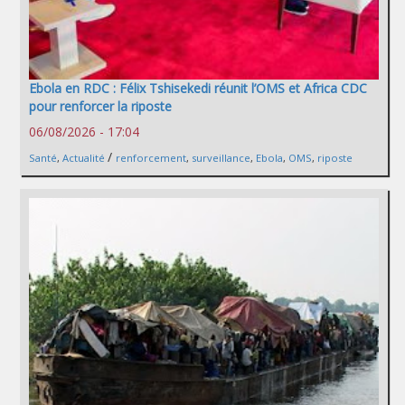
Ebola en RDC : Félix Tshisekedi réunit l’OMS et Africa CDC
pour renforcer la riposte
06/08/2026 - 17:04
/
Santé
,
Actualité
renforcement
,
surveillance
,
Ebola
,
OMS
,
riposte