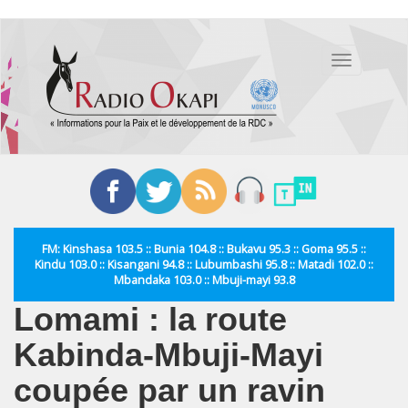
Aller
au
Toggle
contenu
navigation
principal
FM: Kinshasa 103.5 :: Bunia 104.8 :: Bukavu 95.3 :: Goma 95.5 ::
Kindu 103.0 :: Kisangani 94.8 :: Lubumbashi 95.8 :: Matadi 102.0 ::
Mbandaka 103.0 :: Mbuji-mayi 93.8
Lomami : la route
Kabinda-Mbuji-Mayi
coupée par un ravin