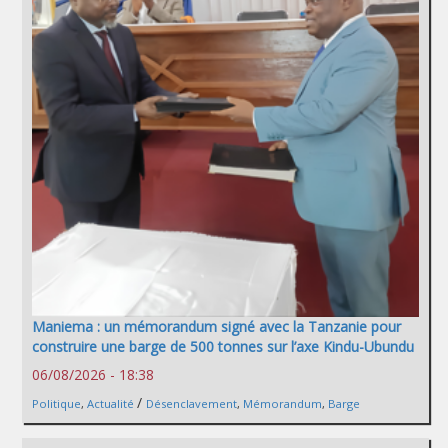
Maniema : un mémorandum signé avec la Tanzanie pour
construire une barge de 500 tonnes sur l’axe Kindu-Ubundu
06/08/2026 - 18:38
/
Politique
,
Actualité
Désenclavement
,
Mémorandum
,
Barge