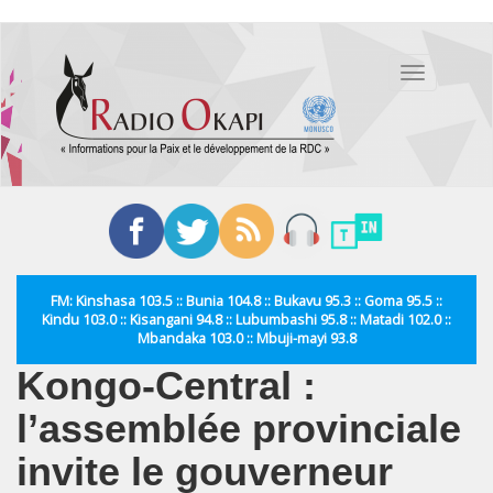
Aller
au
Toggle
contenu
navigation
principal
FM: Kinshasa 103.5 :: Bunia 104.8 :: Bukavu 95.3 :: Goma 95.5 ::
Kindu 103.0 :: Kisangani 94.8 :: Lubumbashi 95.8 :: Matadi 102.0 ::
Mbandaka 103.0 :: Mbuji-mayi 93.8
Kongo-Central :
l’assemblée provinciale
invite le gouverneur