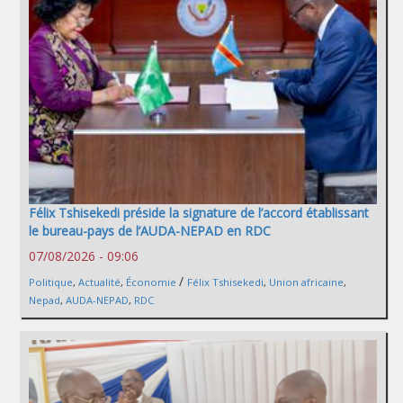
Félix Tshisekedi préside la signature de l’accord établissant
le bureau-pays de l’AUDA-NEPAD en RDC
07/08/2026 - 09:06
/
Politique
,
Actualité
,
Économie
Félix Tshisekedi
,
Union africaine
,
Nepad
,
AUDA-NEPAD
,
RDC