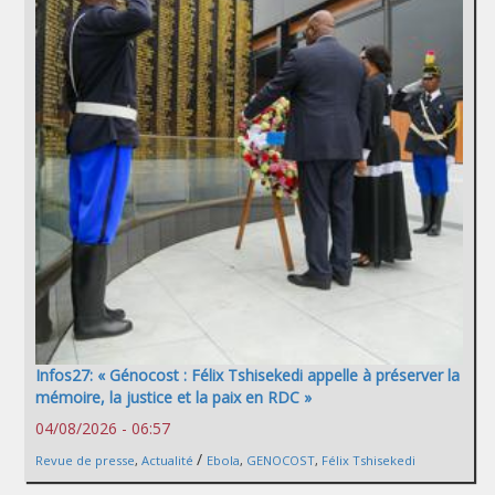
Infos27: « Génocost : Félix Tshisekedi appelle à préserver la
mémoire, la justice et la paix en RDC »
04/08/2026 - 06:57
/
Revue de presse
,
Actualité
Ebola
,
GENOCOST
,
Félix Tshisekedi