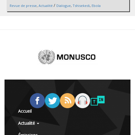
/
Revue de presse
,
Actualité
Dialogue
,
Tshisekedi
,
Ebola
Accueil
Actualité