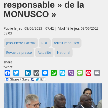
responsable » de la
MONUSCO »
Publié le jeu, 08/06/2023 - 07:42 | Modifié le jeu, 08/06/2023 -
08:03
Jean-Pierre Lacroix
RDC
retrait monusco
Revue de presse
Actualité
National
share
tweet
Facebook
Twitter
LinkedIn
WordPress
Messenger
WhatsApp
Skype
Viber
Message
Pinterest
Emai