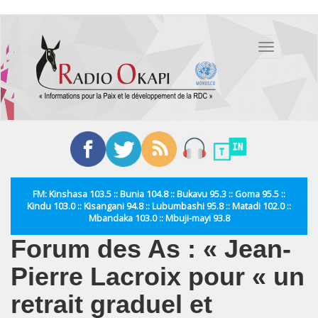
Aller
au
Toggle
contenu
navigation
principal
FM: Kinshasa 103.5 :: Bunia 104.8 :: Bukavu 95.3 :: Goma 95.5 ::
Kindu 103.0 :: Kisangani 94.8 :: Lubumbashi 95.8 :: Matadi 102.0 ::
Mbandaka 103.0 :: Mbuji-mayi 93.8
Forum des As : « Jean-
Pierre Lacroix pour « un
retrait graduel et