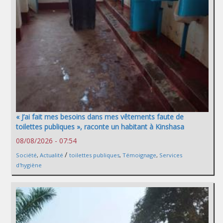
« J’ai fait mes besoins dans mes vêtements faute de
toilettes publiques », raconte un habitant à Kinshasa
08/08/2026 - 07:54
/
Société
,
Actualité
toilettes publiques
,
Témoignage
,
Services
d'hygiène