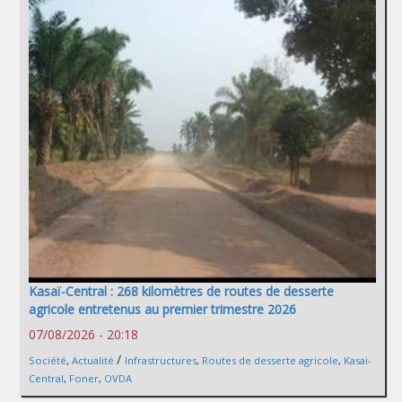
Kasaï-Central : 268 kilomètres de routes de desserte
agricole entretenus au premier trimestre 2026
07/08/2026 - 20:18
/
Société
,
Actualité
Infrastructures
,
Routes de desserte agricole
,
Kasai-
Central
,
Foner
,
OVDA