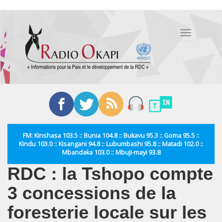
Aller
au
Toggle
contenu
navigation
principal
FM: Kinshasa 103.5 :: Bunia 104.8 :: Bukavu 95.3 :: Goma 95.5 ::
Kindu 103.0 :: Kisangani 94.8 :: Lubumbashi 95.8 :: Matadi 102.0 ::
Mbandaka 103.0 :: Mbuji-mayi 93.8
RDC : la Tshopo compte
3 concessions de la
foresterie locale sur les