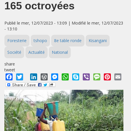
165 octroyées
Publié le mer, 12/07/2023 - 13:09 | Modifié le mer, 12/07/2023
- 13:10
Foresterie
tshopo
8e table ronde
Kisangani
Société
Actualité
National
share
tweet
Facebook
Twitter
LinkedIn
WordPress
Messenger
WhatsApp
Skype
Viber
Message
Pinterest
Emai