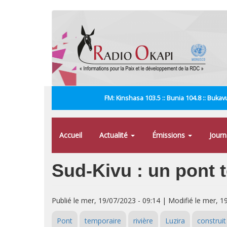
Aller
au
contenu
principal
FM: Kinshasa 103.5 :: Bunia 104.8 :: Bukavu
Accueil
Actualité
Émissions
Jour
Sud-Kivu : un pont t
Publié le mer, 19/07/2023 - 09:14 | Modifié le mer, 1
Pont
temporaire
rivière
Luzira
construit