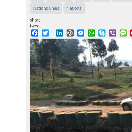
Nations unies
National
share
tweet
Facebook
Twitter
LinkedIn
WordPress
Messenger
WhatsApp
Skype
Viber
M