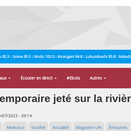
 95.3 :: Goma 95.5 :: Kindu 103.0 :: Kisangani 94.8 :: Lubumbashi 95.8 :: Matad
naux
Écouter en direct
#Ebola
Autres
emporaire jeté sur la riviè
9/07/2023 - 09:14
Monusco
Société
Actualité
Magazine UN
Émissions