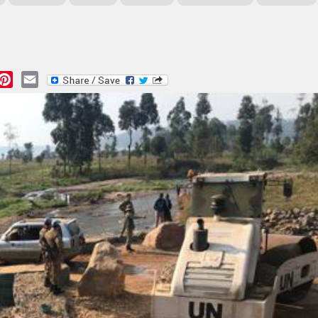
essage
Pinterest
Email