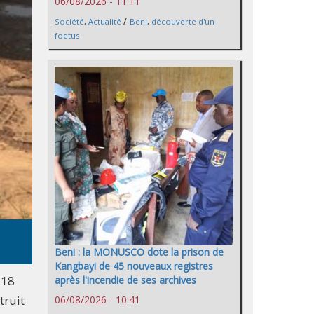
06/08/2026 - 11:11
/
Société
,
Actualité
Beni
,
découverte d'un
foetus
Beni : la MONUSCO dote la prison de
Kangbayi de 45 nouveaux registres
 18
après l'incendie de ses archives
truit
06/08/2026 - 10:41