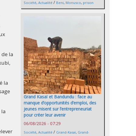
/
Société
,
Actualité
Beni
,
Monusco
,
prison
.
a
eux
 de la
kubi,
é la
ssage
Grand Kasaï et Bandundu : face au
manque d’opportunités d’emploi, des
jeunes misent sur l’entrepreneuriat
 la
pour créer leur avenir
06/08/2026 - 07:29
elever
/
Société
,
Actualité
Grand-Kasaï
,
Grand-