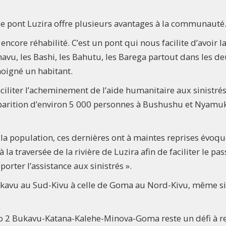
 le pont Luzira offre plusieurs avantages à la communauté
ncore réhabilité. C’est un pont qui nous facilite d’avoir l
havu, les Bashi, les Bahutu, les Barega partout dans les d
moigné un habitant.
aciliter l’acheminement de l’aide humanitaire aux sinistrés
sparition d’environ 5 000 personnes à Bushushu et Nyamu
 la population, ces dernières ont à maintes reprises évoqu
la traversée de la rivière de Luzira afin de faciliter le pa
porter l’assistance aux sinistrés ».
 Bukavu au Sud-Kivu à celle de Goma au Nord-Kivu, même si
o 2 Bukavu-Katana-Kalehe-Minova-Goma reste un défi à r