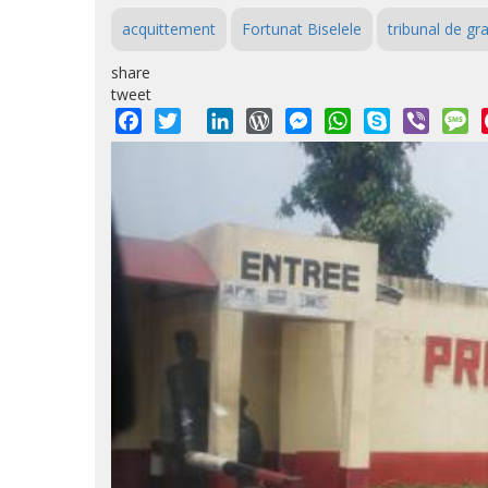
acquittement
Fortunat Biselele
tribunal de g
share
tweet
Facebook
Twitter
LinkedIn
WordPress
Messenger
WhatsApp
Skype
Viber
M