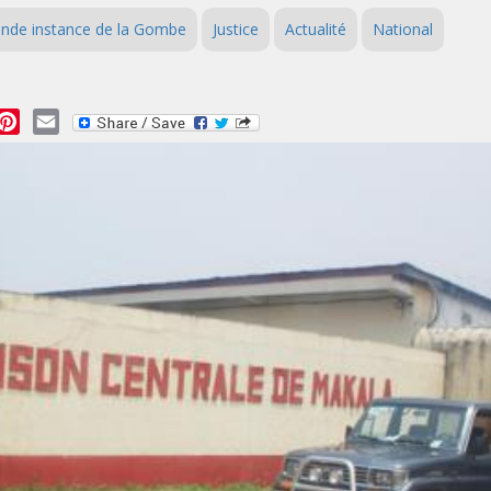
rande instance de la Gombe
Justice
Actualité
National
essage
Pinterest
Email