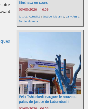
Kinshasa en cours
isoire
03/08/2026 - 16:59
 avant
/
Justice
,
Actualité
Justice
,
Meurtre
,
Vally Amisi
,
Benie Mukena
hiques
Félix Tshisekedi inaugure le nouveau
palais de justice de Lubumbashi
02/08/2026 - 06:56