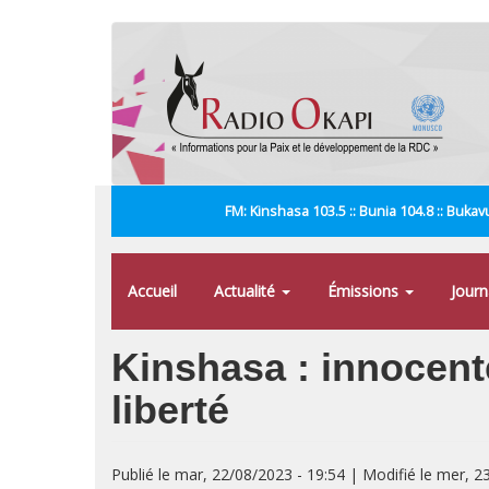
Aller
au
contenu
principal
FM: Kinshasa 103.5 :: Bunia 104.8 :: Bukavu
Accueil
Actualité
Émissions
Jour
Kinshasa : innocenté
liberté
Publié le mar, 22/08/2023 - 19:54 | Modifié le mer, 2