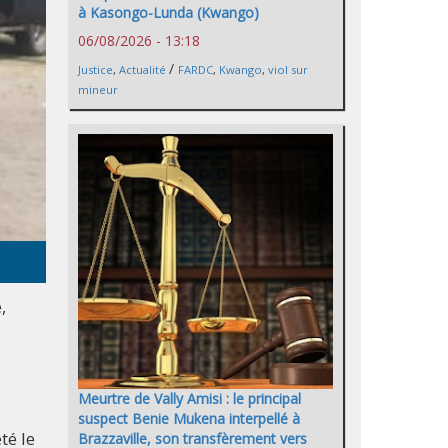
à Kasongo-Lunda (Kwango)
06/08/2026 - 13:18
/
Justice
,
Actualité
FARDC
,
Kwango
,
viol sur
mineur
,
Meurtre de Vally Amisi : le principal
suspect Benie Mukena interpellé à
té le
Brazzaville, son transfèrement vers