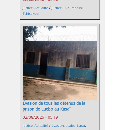
/
Justice
,
Actualité
Justice
,
Lubumbashi
,
Tshisekedi
Évasion de tous les détenus de la
prison de Luebo au Kasaï
02/08/2026 - 05:19
/
Justice
,
Actualité
évasion
,
Luabo
,
Kasaï
,