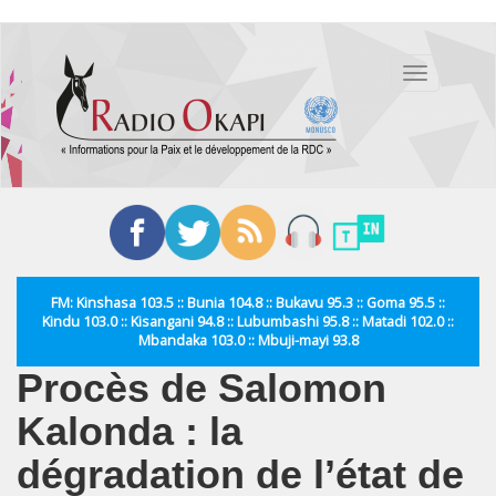
Aller
au
Toggle
contenu
navigation
principal
FM: Kinshasa 103.5 :: Bunia 104.8 :: Bukavu 95.3 :: Goma 95.5 ::
Kindu 103.0 :: Kisangani 94.8 :: Lubumbashi 95.8 :: Matadi 102.0 ::
Mbandaka 103.0 :: Mbuji-mayi 93.8
Procès de Salomon
Kalonda : la
dégradation de l’état de