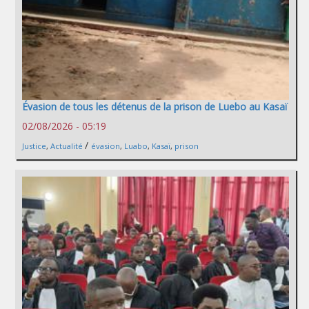
Évasion de tous les détenus de la prison de Luebo au Kasaï
02/08/2026 - 05:19
/
Justice
,
Actualité
évasion
,
Luabo
,
Kasaï
,
prison