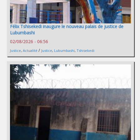
Félix Tshisekedi inaugure le nouveau palais de justice de
Lubumbashi
02/08/2026 - 06:56
/
Justice
,
Actualité
Justice
,
Lubumbashi
,
Tshisekedi