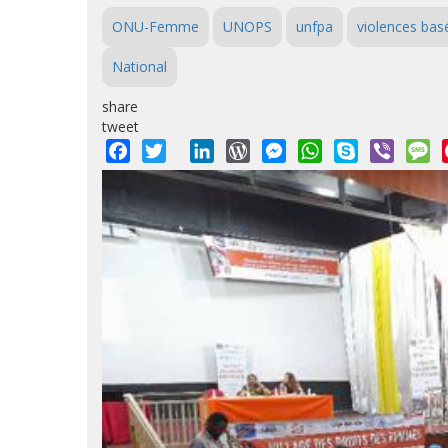
ONU-Femme
UNOPS
unfpa
violences bas
National
share
tweet
Facebook
Twitter
LinkedIn
WordPress
Messenger
WhatsApp
Skype
Viber
M