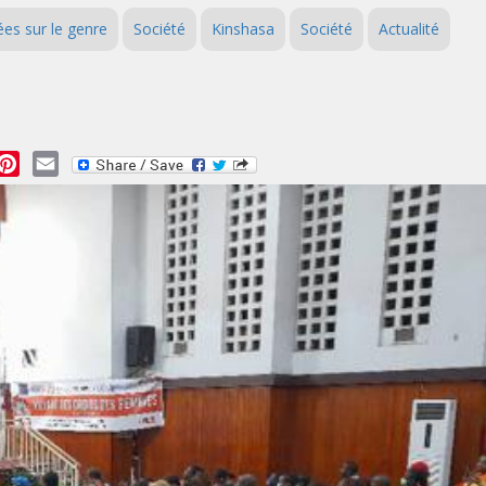
ées sur le genre
Société
Kinshasa
Société
Actualité
essage
Pinterest
Email