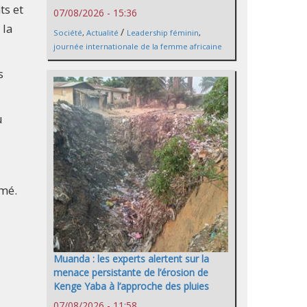
ts et
07/08/2026 - 15:36
 la
/
Société
,
Actualité
Leadership féminin
,
journée internationale de la femme africaine
s
u
imé.
Muanda : les experts alertent sur la
menace persistante de l’érosion de
Kenge Yaba à l’approche des pluies
07/08/2026 - 11:58