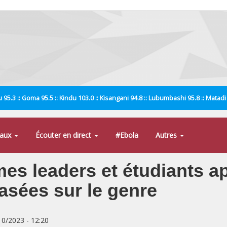
 95.3 :: Goma 95.5 :: Kindu 103.0 :: Kisangani 94.8 :: Lubumbashi 95.8 :: Matad
naux
Écouter en direct
#Ebola
Autres
es leaders et étudiants ap
asées sur le genre
/10/2023 - 12:20