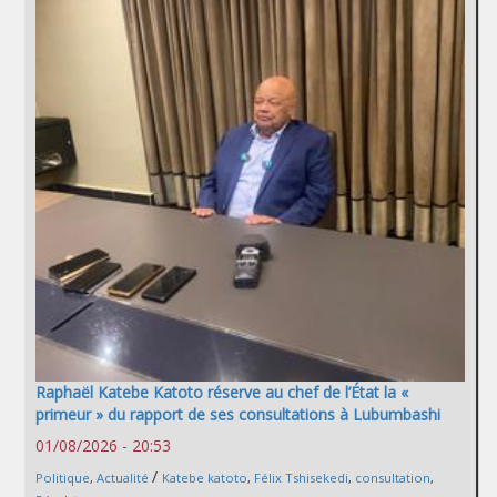
Raphaël Katebe Katoto réserve au chef de l’État la «
primeur » du rapport de ses consultations à Lubumbashi
01/08/2026 - 20:53
/
Politique
,
Actualité
Katebe katoto
,
Félix Tshisekedi
,
consultation
,