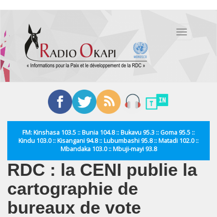
Aller
au
Toggle
contenu
navigation
principal
FM: Kinshasa 103.5 :: Bunia 104.8 :: Bukavu 95.3 :: Goma 95.5 ::
Kindu 103.0 :: Kisangani 94.8 :: Lubumbashi 95.8 :: Matadi 102.0 ::
Mbandaka 103.0 :: Mbuji-mayi 93.8
RDC : la CENI publie la
cartographie de
bureaux de vote