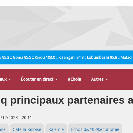
 95.3 :: Goma 95.5 :: Kindu 103.0 :: Kisangani 94.8 :: Lubumbashi 95.8 :: Matad
naux
Écouter en direct
#Ebola
Autres
q principaux partenaires a
2/12/2023 - 20:11
ane
Cafe la Kinoise
Kalemie
Échos d&#039;économie