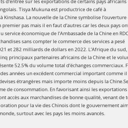
s d’entrée sur les exportations de certains pays africains
ongolais. Tisya Mukuna est productrice de café à
 à Kinshasa. La nouvelle de la Chine symbolise l’ouverture
 premier pas mais il en faut d’autres car les deux pays on
s du service économique de l’Ambassade de la Chine en RDC
handises sans compter le commerce des services a pesé
21 et 282 milliards de dollars en 2022. L’Afrique du sud, 
 cinq principaux partenaires africains de la Chine et le vol
présente 52.5% du volume total d’échanges commerciaux. 
s des années un excédent commercial important comme il
s devises étrangères mais importe moins depuis la Chine.S
me de consommation. En favorisant ainsi les exportations
ont accès aux marchandises de bonne qualité, venant de 
ioration pour la vie des Chinois dont le gouvernement ai
monde, surtout avec les pays les moins avancés.