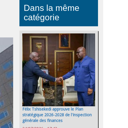
Dans la même
catégorie
Félix Tshisekedi approuve le Plan
stratégique 2026-2028 de l'Inspection
générale des finances