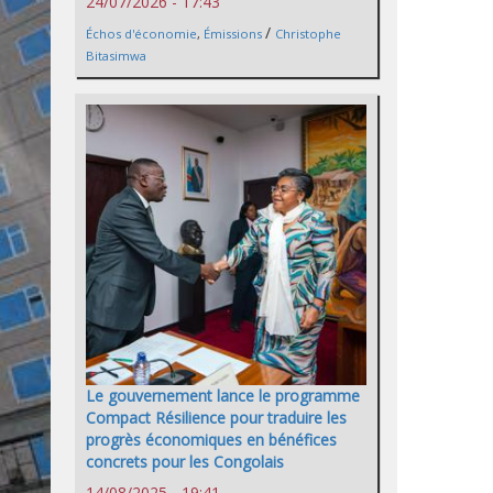
24/07/2026 - 17:43
/
Échos d'économie
,
Émissions
Christophe
Bitasimwa
Le gouvernement lance le programme
Compact Résilience pour traduire les
progrès économiques en bénéfices
concrets pour les Congolais
14/08/2025 - 19:41