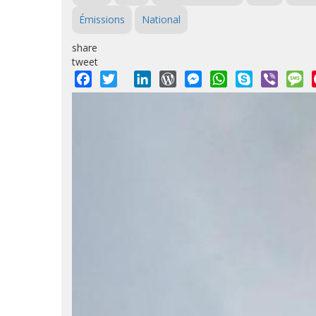
Émissions
National
share
tweet
Facebook
Twitter
LinkedIn
WordPress
Messenger
WhatsApp
Skype
Viber
M