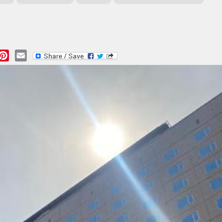
essage
Pinterest
Email