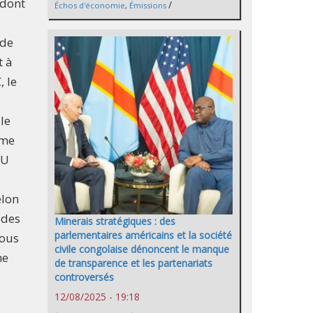
 dont
/
Échos d'économie
,
Émissions
 de
t à
, le
le
ume
FU
elon
 des
Minerais stratégiques : des
parlementaires américains et la société
tous
civile congolaise dénoncent le manque
me
de transparence et les partenariats
controversés
12/08/2025 - 19:18