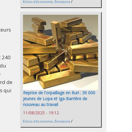
/
Échos d'économie
,
Émissions
teurs
t 240
 du
e
ard de
s qui
Reprise de l'orpaillage en Ituri : 30 000
jeunes de Lopa et Iga-Barrière de
nouveau au travail
11/08/2025 - 19:12
/
Échos d'économie
,
Émissions