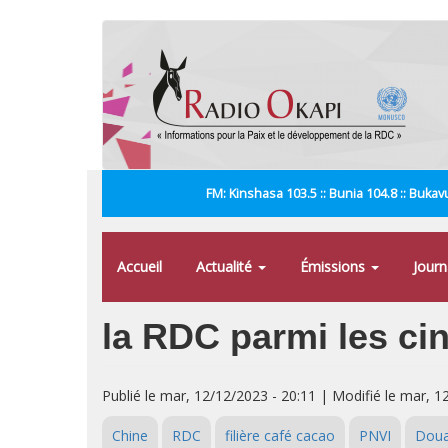
Aller
au
contenu
principal
FM: Kinshasa 103.5 :: Bunia 104.8 :: Bukavu
Accueil
Actualité
Émissions
Jour
la RDC parmi les cin
Publié le mar, 12/12/2023 - 20:11 | Modifié le mar, 1
Chine
RDC
filière café cacao
PNVI
Dou