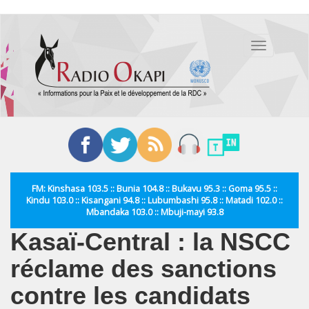
Aller
au
Toggle
contenu
navigation
principal
FM: Kinshasa 103.5 :: Bunia 104.8 :: Bukavu 95.3 :: Goma 95.5 ::
Kindu 103.0 :: Kisangani 94.8 :: Lubumbashi 95.8 :: Matadi 102.0 ::
Mbandaka 103.0 :: Mbuji-mayi 93.8
Kasaï-Central : la NSCC
réclame des sanctions
contre les candidats