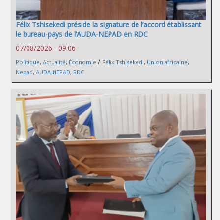
Félix Tshisekedi préside la signature de l’accord établissant
le bureau-pays de l’AUDA-NEPAD en RDC
07/08/2026 - 09:06
/
Politique
,
Actualité
,
Économie
Félix Tshisekedi
,
Union africaine
,
Nepad
,
AUDA-NEPAD
,
RDC