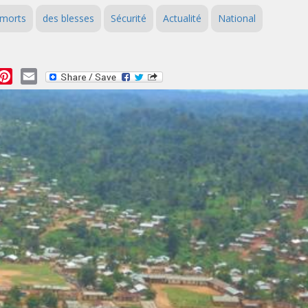
 morts
des blesses
Sécurité
Actualité
National
essage
Pinterest
Email