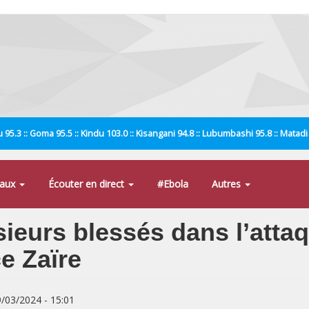
 95.3 :: Goma 95.5 :: Kindu 103.0 :: Kisangani 94.8 :: Lubumbashi 95.8 :: Matad
naux
Écouter en direct
#Ebola
Autres
usieurs blessés dans l’atta
ce Zaïre
9/03/2024 - 15:01