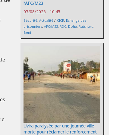
l’AFC/M23
07/08/2026 - 10:45
a
/
Sécurité
,
Actualité
CICR
,
Echange des
prisonniers
,
AFC/M23
,
RDC
,
Doha
,
Rutshuru
,
Beni
tte
des
ie
Uvira paralysée par une journée ville
morte pour réclamer le renforcement