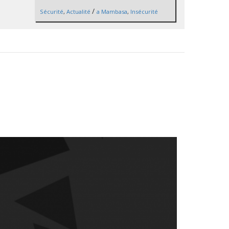
/
Sécurité
,
Actualité
a Mambasa
,
Insécurité