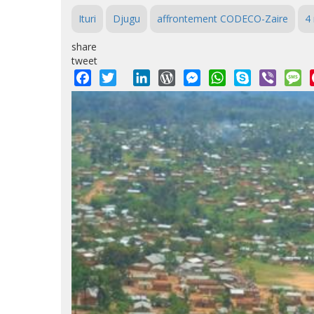
Ituri
Djugu
affrontement CODECO-Zaire
4
share
tweet
Facebook
Twitter
LinkedIn
WordPress
Messenger
WhatsApp
Skype
Viber
M