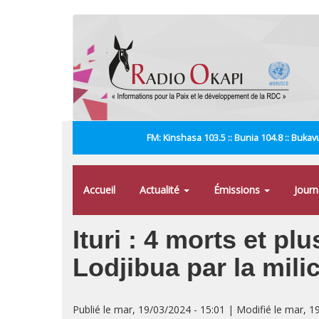
Aller
au
contenu
principal
FM: Kinshasa 103.5 :: Bunia 104.8 :: Bukavu
Accueil
Actualité
Émissions
Jour
Ituri : 4 morts et pl
Lodjibua par la mili
Publié le mar, 19/03/2024 - 15:01 | Modifié le mar, 1