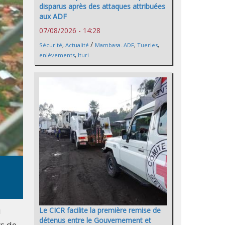
disparus après des attaques attribuées
aux ADF
07/08/2026 - 14:28
/
Sécurité
,
Actualité
Mambasa. ADF
,
Tueries
,
enlèvements
,
Ituri
u
Le CICR facilite la première remise de
détenus entre le Gouvernement et
ts de