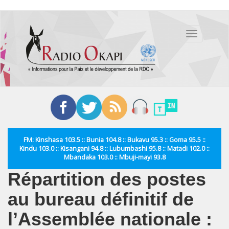
Aller
au
Toggle
contenu
navigation
principal
FM: Kinshasa 103.5 :: Bunia 104.8 :: Bukavu 95.3 :: Goma 95.5 ::
Kindu 103.0 :: Kisangani 94.8 :: Lubumbashi 95.8 :: Matadi 102.0 ::
Mbandaka 103.0 :: Mbuji-mayi 93.8
Répartition des postes
au bureau définitif de
l’Assemblée nationale :