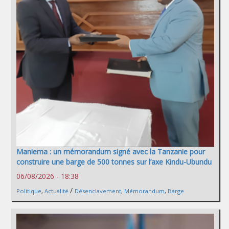
Maniema : un mémorandum signé avec la Tanzanie pour
construire une barge de 500 tonnes sur l’axe Kindu-Ubundu
06/08/2026 - 18:38
/
Politique
,
Actualité
Désenclavement
,
Mémorandum
,
Barge