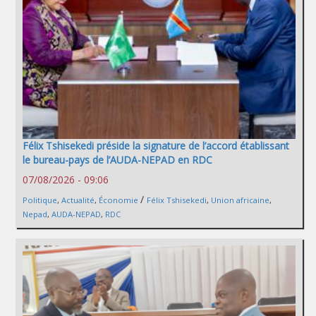
Félix Tshisekedi préside la signature de l’accord établissant
le bureau-pays de l’AUDA-NEPAD en RDC
07/08/2026 - 09:06
/
Politique
,
Actualité
,
Économie
Félix Tshisekedi
,
Union africaine
,
Nepad
,
AUDA-NEPAD
,
RDC